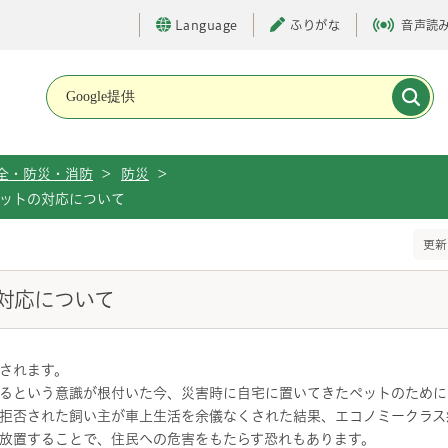
Language
ふりがな
音声読
メインメニューです。
全・防災・消防
>
防災
>
ットの対応について
更新
対応について
されます。
るという意識が根付いた今、災害時に自宅に置いてきたペットのために
拒否された飼い主が車上生活を余儀なくされた結果、エコノミークラス
放置することで、住民への危害をもたらす恐れもあります。