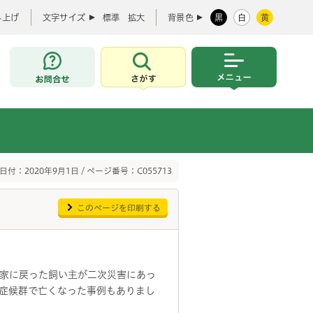
み上げ
文字サイズ
標準
拡大
背景色
黒
白
黄
お問合せ
さがす
メニュー
日付：2020年9月1日 / ページ番号：C055713
このページを印刷する
家に戻った飼い主が二次災害にあっ
症候群で亡くなった事例もありまし