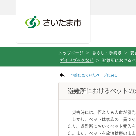
メインメニューへ移動
フッターへ移動します
メインメニューをスキップして本文へ移動
トップページ
>
暮らし・手続き
>
安
ガイドブックなど
>
避難所におけるペ
ページの本文です。
一つ前に見ていたページに戻る
避難所におけるペットの
災害時には、何よりも人命が優先
しかし、ペットは家族の一員であ
たり、避難所においてペット受入を
た。また、ペットを放浪状態のまま