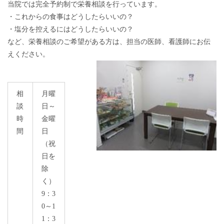
当院では完全予約制で栄養相談を行っています。
・これからの食事はどうしたらいいの？
・塩分を控えるにはどうしたらいいの？
など、栄養相談のご希望がある方は、担当の医師、看護師にお伝
えください。
相
月曜
談
日～
時
金曜
間
日
（祝
日を
除
く）
9：3
0～1
1：3