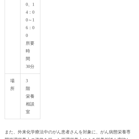
0、1
4：0
0～1
6：0
0
所要
時
間
30分
場
3
所
階
栄養
相談
室
また、外来化学療法中のがん患者さんを対象に、がん病態栄養専