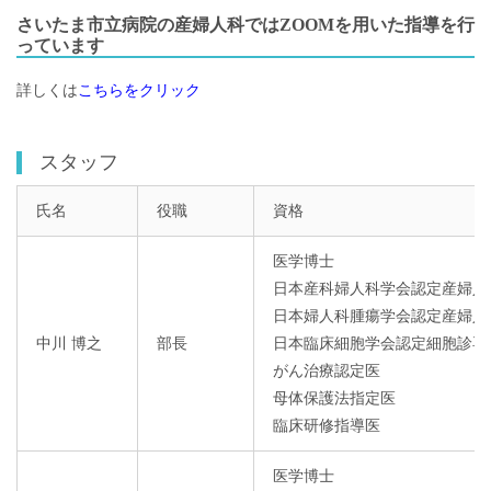
さいたま市立病院の産婦人科ではZOOMを用いた指導を行
っています
詳しくは
こちらをクリック
スタッフ
氏名
役職
資格
医学博士
日本産科婦人科学会認定産婦人
日本婦人科腫瘍学会認定産婦人
中川 博之
部長
日本臨床細胞学会認定細胞診専
がん治療認定医
母体保護法指定医
臨床研修指導医
医学博士