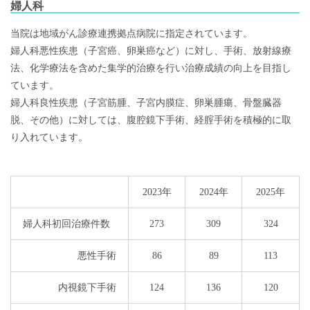
婦人科
当院は地域がん診療連携拠点病院に指定されています。
婦人科悪性疾患（子宮癌、卵巣癌など）に対し、手術、放射線療
法、化学療法を含めた集学的治療を行い治療成績の向上を目指し
ています。
婦人科良性疾患（子宮筋腫、子宮内膜症、卵巣腫瘍、骨盤臓器
脱、その他）に対しては、腹腔鏡下手術、経腟手術を積極的に取
り入れています。
2023年
2024年
2025年
婦人科初回治療件数
273
309
324
悪性手術
86
89
113
内視鏡下手術
124
136
120