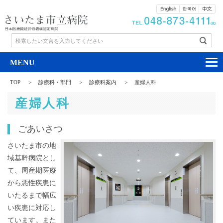
検索したい文言を入力してください
TOP
診療科・部門
診療科案内
産婦人科
産婦人科
ごあいさつ
さいたま市の地
域基幹病院とし
て、周産期医療
から悪性疾患に
いたるまで幅広
い疾患に対応し
ています。また