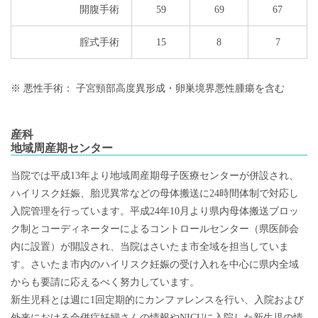
開腹手術
59
69
67
腟式手術
15
8
7
※ 悪性手術： 子宮頸部高度異形成・卵巣境界悪性腫瘍を含む
産科
地域周産期センター
当院では平成13年より地域周産期母子医療センターが併設され、
ハイリスク妊娠、胎児異常などの母体搬送に24時間体制で対応し
入院管理を行っています。平成24年10月より県内母体搬送ブロッ
ク制とコーディネーターによるコントロールセンター（県医師会
内に設置）が開設され、当院はさいたま市全域を担当していま
す。さいたま市内のハイリスク妊娠の受け入れを中心に県内全域
からも要請に応えるべく努力しています。
新生児科とは週に1回定期的にカンファレンスを行い、入院および
外来における合併症妊婦さんの情報やNICUに入院した新生児の情