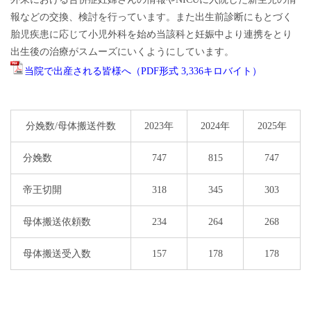
報などの交換、検討を行っています。また出生前診断にもとづく
胎児疾患に応じて小児外科を始め当該科と妊娠中より連携をとり
出生後の治療がスムーズにいくようにしています。
当院で出産される皆様へ（PDF形式 3,336キロバイト）
分娩数/母体搬送件数
2023年
2024年
2025年
分娩数
747
815
747
帝王切開
318
345
303
母体搬送依頼数
234
264
268
母体搬送受入数
157
178
178