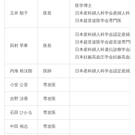
医学博士
玉井 順子
医長
日本産科婦人科学会産婦人科専
日本超音波医学会専門医
日本産科婦人科学会認定産婦人
日本超音波医学会超音波専門医
田村 早希
医長
日本産科婦人科遺伝診療学会認
日本妊娠高血圧学会妊娠高血圧
内海 裕汰朗
医師
日本産科婦人科学会認定産婦人
小安 公音
専攻医
吉野 涼香
専攻医
石田 ひかる
専攻医
中田 侑志
専攻医