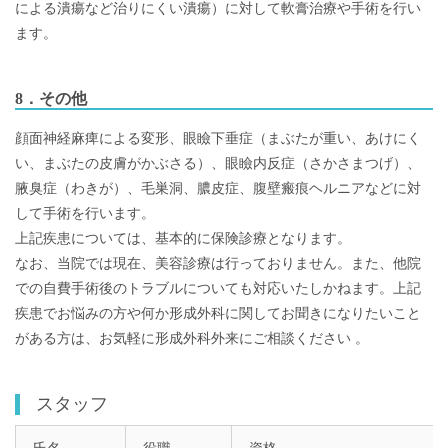
による潰瘍など治りにくい潰瘍）に対して軟膏治療や手術を行い
ます。
8．その他
顔面神経麻痺による変形、眼瞼下垂症（まぶたが重い、あけにく
い、まぶたの皮膚がかぶさる）、眼瞼内反症（さかさまつげ）、
腋臭症（わきが）、毛巣洞、膿皮症、腹壁瘢痕ヘルニアなどに対
して手術を行います。
上記疾患については、基本的に保険診療となります。
なお、当院では現在、美容診療は行っておりません。また、他院
での自費手術後のトラブルについても対応いたしかねます。上記
疾患でお悩みの方や何か形成外科に関してお聞きになりたいこと
がある方は、お気軽に形成外科外来にご相談ください 。
スタッフ