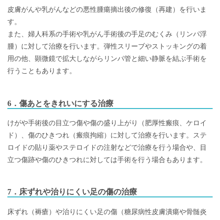
皮膚がんや乳がんなどの悪性腫瘍摘出後の修復（再建）を行いま
す。
また、婦人科系の手術や乳がん手術後の手足のむくみ（リンパ浮
腫）に対して治療を行います。弾性スリーブやストッキングの着
用の他、顕微鏡で拡大しながらリンパ管と細い静脈を結ぶ手術を
行うこともあります。
6．傷あとをきれいにする治療
けがや手術後の目立つ傷や傷の盛り上がり（肥厚性瘢痕、ケロイ
ド）、傷のひきつれ（瘢痕拘縮）に対して治療を行います。ステ
ロイドの貼り薬やステロイドの注射などで治療を行う場合や、目
立つ傷跡や傷のひきつれに対しては手術を行う場合もあります。
7．床ずれや治りにくい足の傷の治療
床ずれ（褥瘡）や治りにくい足の傷（糖尿病性皮膚潰瘍や骨髄炎