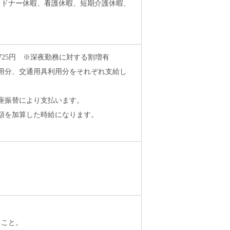
、ドナー休暇、看護休暇、短期介護休暇、
,725円 ※深夜勤務に対する割増有
用分、交通用具利用分をそれぞれ支給し
口座振替により支払います。
額を加算した時給になります。
ること。