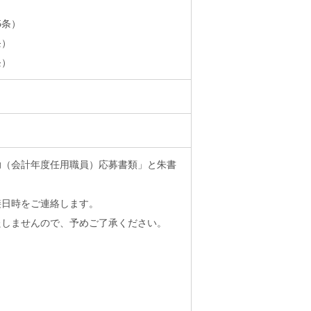
）
5条）
条）
条）
助（会計年度任用職員）応募書類」と朱書
接日時をご連絡します。
しませんので、予めご了承ください。
番地
係