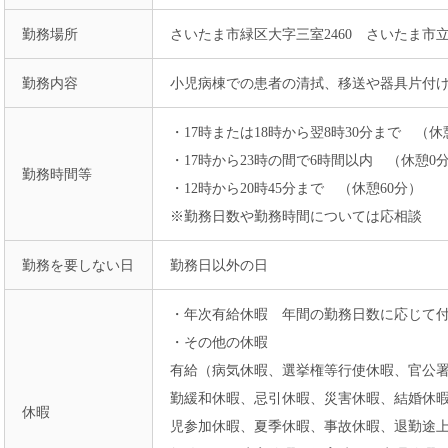
勤務場所
さいたま市緑区大字三室2460 さいたま
勤務内容
小児病棟での患者の清拭、移送や器具片付
・17時または18時から翌8時30分まで （
・17時から23時の間で6時間以内 （休憩
勤務時間等
・12時から20時45分まで （休憩60分）
※勤務日数や勤務時間については応相談
勤務を要しない日
勤務日以外の日
・年次有給休暇 年間の勤務日数に応じて
・その他の休暇
有給（病気休暇、選挙権等行使休暇、官公
勤緩和休暇、忌引休暇、災害休暇、結婚休
休暇
児参加休暇、夏季休暇、事故休暇、退勤途