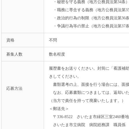
・秘密を守る義務（地方公務員法第34条
・職務に専念する義務（地方公務員法第3
・政治的行為の制限（地方公務員法第36
・争議行為等の禁止（地方公務員法第37
資格
不問
募集人数
数名程度
履歴書をお送りください。封筒に「看護補
きしてください。
書類選考の上、面接を行う場合には、面
応募方法
なお、応募書類につきましては、返却いた
（当方で責任を持って廃棄いたします。）
＜郵送先＞
〒336-8522 さいたま市緑区三室2460
さいたま市立病院 病院総務課 職員