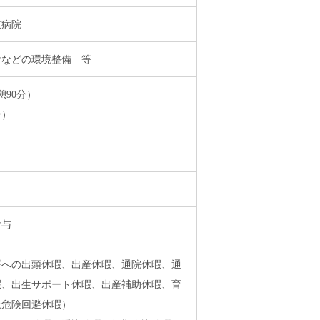
市立病院
けなどの環境整備 等
休憩90分）
0分）
付与
署への出頭休暇、出産休暇、通院休暇、通
暇、出生サポート休暇、出産補助休暇、育
上危険回避休暇）