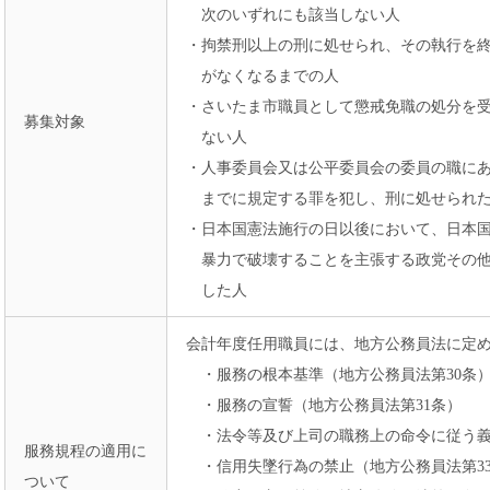
次のいずれにも該当しない人
・拘禁刑以上の刑に処せられ、その執行を
がなくなるまでの人
・さいたま市職員として懲戒免職の処分を受
募集対象
ない人
・人事委員会又は公平委員会の委員の職に
までに規定する罪を犯し、刑に処せられ
・日本国憲法施行の日以後において、日本
暴力で破壊することを主張する政党その他
した人
会計年度任用職員には、地方公務員法に定
・服務の根本基準（地方公務員法第30条
・服務の宣誓（地方公務員法第31条）
・法令等及び上司の職務上の命令に従う義
服務規程の適用に
・信用失墜行為の禁止（地方公務員法第3
ついて