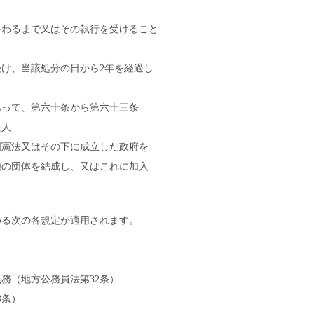
終わるまで又はその執行を受けること
け、当該処分の日から2年を経過し
あって、第六十条から第六十三条
た人
国憲法又はその下に成立した政府を
の団体を結成し、又はこれに加入
める次の各規定が適用されます。
）
務（地方公務員法第32条）
3条）