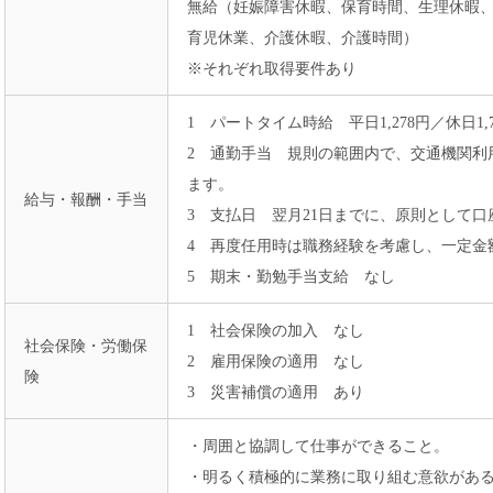
無給（妊娠障害休暇、保育時間、生理休暇
育児休業、介護休暇、介護時間）
※それぞれ取得要件あり
1 パートタイム時給 平日1,278円／休日1
2 通勤手当 規則の範囲内で、交通機関利
ます。
給与・報酬・手当
3 支払日 翌月21日までに、原則として
4 再度任用時は職務経験を考慮し、一定金
5 期末・勤勉手当支給 なし
1 社会保険の加入 なし
社会保険・労働保
2 雇用保険の適用 なし
険
3 災害補償の適用 あり
・周囲と協調して仕事ができること。
・明るく積極的に業務に取り組む意欲があ