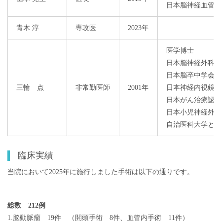
日本脳神経血管
青木 淳
専攻医
2023年
医学博士
日本脳神経外科
日本脳卒中学会
三輪 点
非常勤医師
2001年
日本神経内視鏡
日本がん治療認
日本小児神経外
自治医科大学と
臨床実績
当院において2025年に施行しました手術は以下の通りです。
総数 212例
1.脳動脈瘤 19件 （開頭手術 8件、血管内手術 11件）