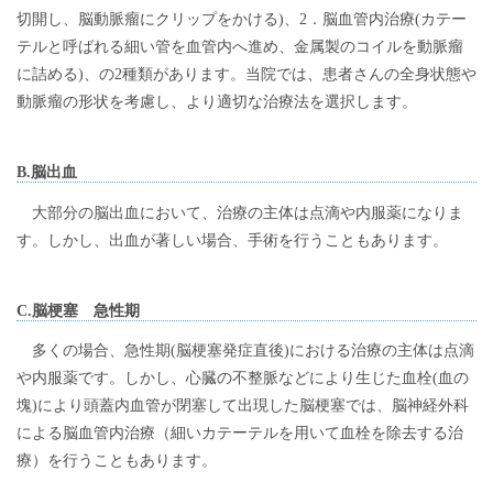
切開し、脳動脈瘤にクリップをかける)、2．脳血管内治療(カテー
テルと呼ばれる細い管を血管内へ進め、金属製のコイルを動脈瘤
に詰める)、の2種類があります。当院では、患者さんの全身状態や
動脈瘤の形状を考慮し、より適切な治療法を選択します。
B.脳出血
大部分の脳出血において、治療の主体は点滴や内服薬になりま
す。しかし、出血が著しい場合、手術を行うこともあります。
C.脳梗塞 急性期
多くの場合、急性期(脳梗塞発症直後)における治療の主体は点滴
や内服薬です。しかし、心臓の不整脈などにより生じた血栓(血の
塊)により頭蓋内血管が閉塞して出現した脳梗塞では、脳神経外科
による脳血管内治療（細いカテーテルを用いて血栓を除去する治
療）を行うこともあります。