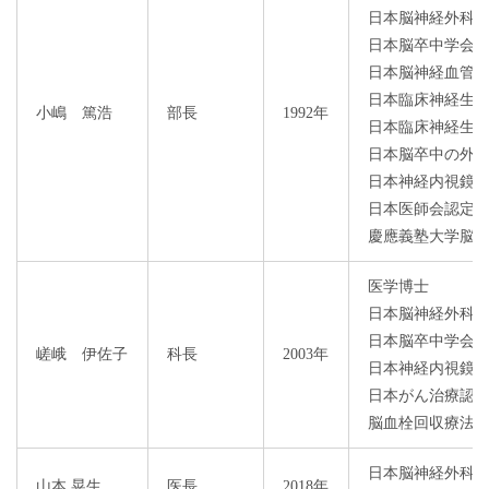
日本脳神経外科
日本脳卒中学会
日本脳神経血管
日本臨床神経生
小嶋 篤浩
部長
1992年
日本臨床神経生
日本脳卒中の外
日本神経内視鏡
日本医師会認定
慶應義塾大学脳
医学博士
日本脳神経外科
日本脳卒中学会
嵯峨 伊佐子
科長
2003年
日本神経内視鏡
日本がん治療認
脳血栓回収療法
日本脳神経外科
山本 晃生
医長
2018年