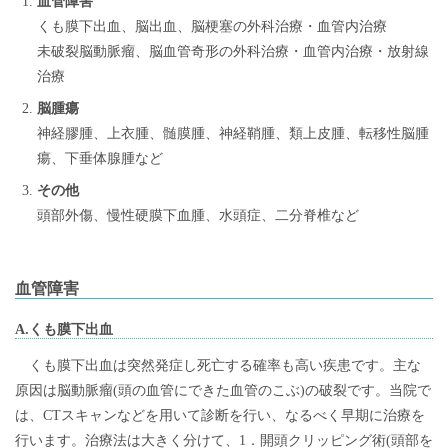
血管障害
くも膜下出血、脳出血、脳梗塞の外科治療・血管内治療
未破裂脳動脈瘤、脳血管奇形の外科治療・血管内治療・放射線
治療
脳腫瘍
神経膠腫、上衣腫、髄膜腫、神経鞘腫、類上皮腫、転移性脳腫
瘍、下垂体腺腫など
その他
頭部外傷、慢性硬膜下血腫、水頭症、二分脊椎など
血管障害
A.くも膜下出血
くも膜下出血は突然発症し死亡する確率も高い疾患です。主な
原因は脳動脈瘤(頭の血管にできた血管のこぶ)の破裂です。当院で
は、CTスキャンなどを用いて診断を行い、なるべく早期に治療を
行います。治療法は大きく分けて、1．開頭クリッピング術(頭部を