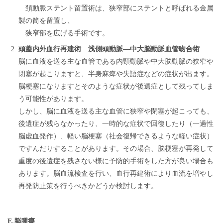
頚動脈ステント留置術は、狭窄部にステントと呼ばれる金属
製の筒を留置し、
狭窄部を広げる手術です。
頭蓋内外血行再建術 浅側頭動脈―中大脳動脈血管吻合術
脳に血液を送る主な血管である内頸動脈や中大脳動脈の狭窄や
閉塞が起こりますと、半身麻痺や失語症などの症状が出ます。
脳梗塞になりますとそのような症状が後遺症として残ってしま
う可能性があります。
しかし、脳に血液を送る主な血管に狭窄や閉塞が起こっても、
後遺症が残らなかったり、一時的な症状で回復したり（一過性
脳虚血発作）、軽い脳梗塞（社会復帰できるような軽い症状）
ですんだりすることがあります。その場合、脳梗塞が再発して
重度の後遺症を残さない様に予防的手術をした方が良い場合も
あります。脳血流検査を行い、血行再建術により血流を増やし
再発防止策を行うべきかどうか検討します。
E.脳腫瘍