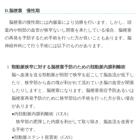
D.脳梗塞 慢性期
脳梗塞の慢性期には内服薬により治療を行います。しかし、頭
蓋内や頸部の血管が狭窄ないし閉塞を来たしている場合、脳梗塞
の再発を予防するため手術を行った方が良いこともあります。脳
神経外科にて行う手術には以下のものがあります。
頸動脈狭窄に対する脳梗塞予防のための頚動脈内膜剥離術
脳へ血液を送る頸動脈が頸部で狭窄を起こして脳血流が低下し
たり、狭窄部から血の塊が剥がれて流れていき脳の血管が閉塞
したりしますと、脳梗塞になります。脳梗塞発症予防あるいは
脳梗塞再発予防のために狭窄部位の手術を行った方が良い場合
があります。
●内頚動脈内膜剥離術（CEA）
狭窄部の肥厚した内膜を剥がして取り除き、脳血流を改善す
る手術です。
●頚動脈ステント留置術（CAS）