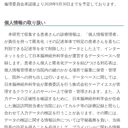
倫理委員会承認後より2028年9月30日までを予定しております。
個人情報の取り扱い
本研究で収集する患者さんの診療情報は、「個人情報管理者」
が責任を持って匿名化（その記述単体で特定の患者さんを直ちに
判別できる記述等を全て削除した）データとした上で、インター
ネットを介して日本脳神経外科学会が運営するデータベースへ登
録します。患者さん個人と匿名化データを結びつける対応表は、
個人情報管理者が当院内の鍵のかかる場所で厳重に保管・管理
し、院外への持ち出しは行いません。データベースに関しては、
日本脳神経外科学会が業務委託を行う株式会社ケーアイエスが管
理するクラウド上のサーバー上で保管・管理されます。また、入
力データの正確性を確認するために、日本脳神経外科学会が任命
した施設訪問担当者が当院においてカルテ等の診療記録と照らし
合わせて入力データの検証を行うことがあります。その際には、
データの検証に関する情報以外については守秘義務を負い、当病
院長の許可を得ることを必須として、プライバシーに関わる情報