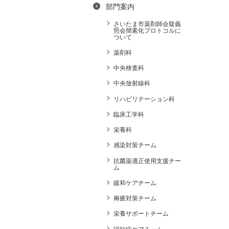
部門案内
さいたま市薬剤師会疑義
照会簡素化プロトコルに
ついて
薬剤科
中央検査科
中央放射線科
リハビリテーション科
臨床工学科
栄養科
感染対策チーム
抗菌薬適正使用支援チー
ム
緩和ケアチーム
褥瘡対策チーム
栄養サポートチーム