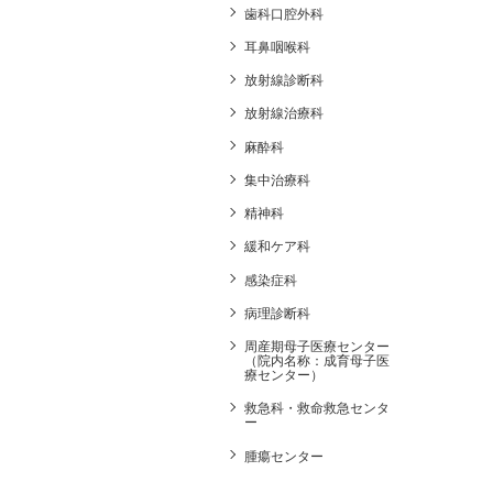
歯科口腔外科
耳鼻咽喉科
放射線診断科
放射線治療科
麻酔科
集中治療科
精神科
緩和ケア科
感染症科
病理診断科
周産期母子医療センター
（院内名称：成育母子医
療センター）
救急科・救命救急センタ
ー
腫瘍センター