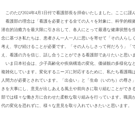
このたび2024年4月1日付で看護部長を拝命いたしました。ここに謹
看護部の理念は「看護を必要とする全ての人々を対象に、科学的根拠
潜在的治癒力を最大限に引き出して、各人にとって最適な健康状態を
念に基づき私たちは、患者さん一人一人に思いを寄せて「その人らし
考え、学び続けることが必要です。「その人らしさって何だろう」「
え、看護の力を信じ、話し合うことができる看護部でありたいと思い
いま日本社会は、少子高齢化や疾病構造の変化、価値観の多様化など
複雑化しています。変化するニーズに対応するために、私たち看護職
人間力が必要とされています。「出会い」と「生命（いのち）の尊さ
きを大事にし、意見が出しあえる風土や前向きに取り組むことができ
部では様々な働き方に合わせた柔軟な取り組みを行っています。職員
代の変化を恐れずに、様々な意見を取り入れていきたいと思います。