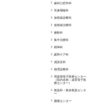
歯科口腔外科
耳鼻咽喉科
放射線診断科
放射線治療科
麻酔科
集中治療科
精神科
緩和ケア科
感染症科
病理診断科
周産期母子医療センター
（院内名称：成育母子医
療センター）
救急科・救命救急センタ
ー
腫瘍センター