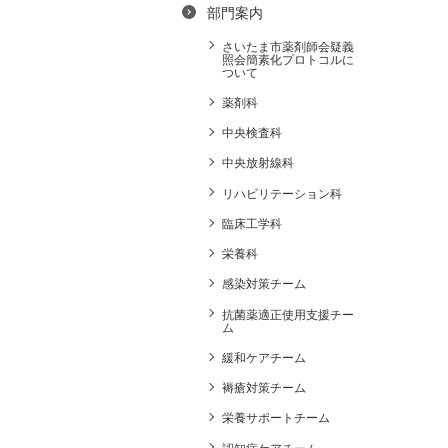
部門案内
さいたま市薬剤師会疑義
照会簡素化プロトコルに
ついて
薬剤科
中央検査科
中央放射線科
リハビリテーション科
臨床工学科
栄養科
感染対策チーム
抗菌薬適正使用支援チー
ム
緩和ケアチーム
褥瘡対策チーム
栄養サポートチーム