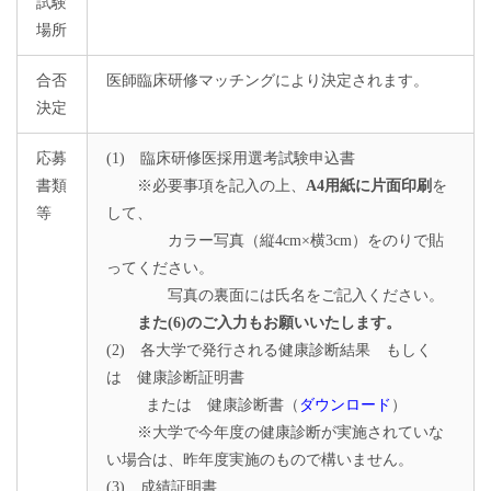
試験
場所
合否
医師臨床研修マッチングにより決定されます。
決定
応募
(1) 臨床研修医採用選考試験申込書
書類
※必要事項を記入の上、
A4用紙に片面印刷
を
等
して、
カラー写真（縦4cm×横3cm）をのりで貼
ってください。
写真の裏面には氏名をご記入ください。
また(6)のご入力もお願いいたします。
(2) 各大学で発行される健康診断結果 もしく
は 健康診断証明書
または 健康診断書（
ダウンロード
）
※大学で今年度の健康診断が実施されていな
い場合は、昨年度実施のもので構いません。
(3) 成績証明書