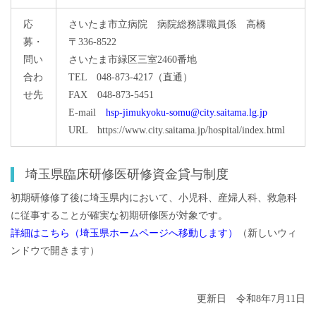
応
さいたま市立病院 病院総務課職員係 高橋
募・
〒336-8522
問い
さいたま市緑区三室2460番地
合わ
TEL 048-873-4217（直通）
せ先
FAX 048-873-5451
E-mail
hsp-jimukyoku-somu@city.saitama.lg.jp
URL https://www.city.saitama.jp/hospital/index.html
埼玉県臨床研修医研修資金貸与制度
初期研修修了後に埼玉県内において、小児科、産婦人科、救急科
に従事することが確実な初期研修医が対象です。
詳細はこちら（埼玉県ホームページへ移動します）
（新しいウィ
ンドウで開きます）
更新日 令和8年7月11日