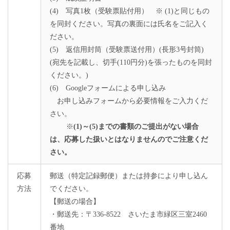
(4) 写真1枚（受験票貼付用） ※ (1)と同じもの
を同封ください。写真の裏面には氏名をご記入く
ださい。
(5) 返信用封筒（受験票送付用）(長形3号封筒)
(宛先を記載し、切手(110円分)を張ったものを同封
ください。)
(6) Googleフォームによる申し込み
お申し込みフォームから必要情報をご入力くだ
さい。
※
(1)～(5)までの書類のご提出がない場合
は、応募した扱いとはなりませんのでご注意くだ
さい。
応募
郵送（特定記録郵便）または持参により申し込ん
方法
でください。
【郵送の場合】
・郵送先：〒336-8522 さいたま市緑区三室2460
番地