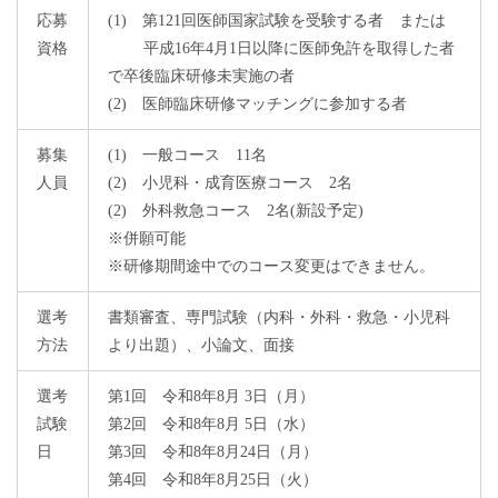
応募
(1) 第121回医師国家試験を受験する者 または
資格
平成16年4月1日以降に医師免許を取得した者
で卒後臨床研修未実施の者
(2) 医師臨床研修マッチングに参加する者
募集
(1) 一般コース 11名
人員
(2) 小児科・成育医療コース 2名
(2) 外科救急コース 2名(新設予定)
※併願可能
※研修期間途中でのコース変更はできません。
選考
書類審査、専門試験（内科・外科・救急・小児科
方法
より出題）、小論文、面接
選考
第1回 令和8年8月 3日（月）
試験
第2回 令和8年8月 5日（水）
日
第3回 令和8年8月24日（月）
第4回 令和8年8月25日（火）