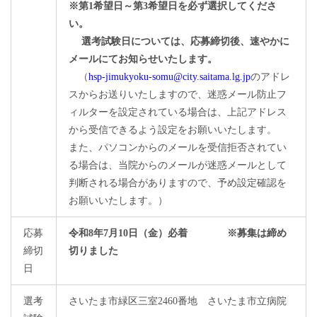
※第1希望日～第3希望日を必ず選択してくださ
い。
選考試験日については、応募締切後、速やかに
メールにてお知らせいたします。
（
hsp-jimukyoku-somu@city.saitama.lg.jp
のアドレ
スからお送りいたしますので、迷惑メール防止フ
ィルターを設定されている場合は、上記アドレス
から受信できるよう設定をお願いいたします。
また、パソコンからのメールを受信拒否されてい
る場合は、当院からのメールが迷惑メールとして
判断される場合がありますので、予め設定確認を
お願いいたします。）
応募
令和8年7月10日（金）必着 ※募集は締め
締切
切りました
日
選考
さいたま市緑区三室2460番地 さいたま市立病院