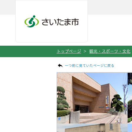
メインメニューへ移動
フッターへ移動します
メインメニューをスキップして本文へ移動
トップページ
>
観光・スポーツ・文化
ページの本文です。
一つ前に見ていたページに戻る