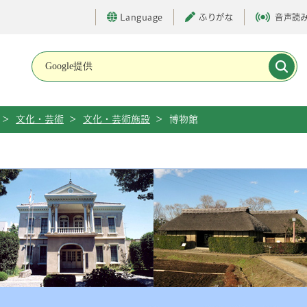
Language
ふりがな
音声読
メインメニューです。
>
文化・芸術
>
文化・芸術施設
>
博物館