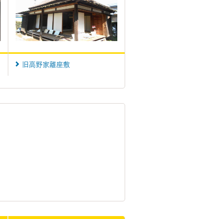
旧高野家離座敷