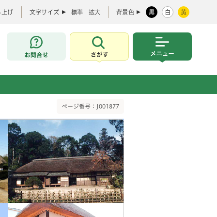
み上げ
文字サイズ
標準
拡大
背景色
黒
白
黄
お問合せ
さがす
メニュー
ページ番号：J001877