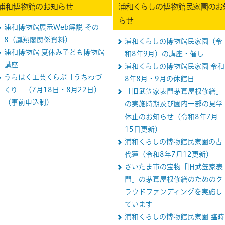
浦和博物館のお知らせ
浦和くらしの博物館民家園のお
らせ
浦和博物館展示Web解説 その
8（鳳翔閣関係資料）
浦和くらしの博物館民家園（令
浦和博物館 夏休み子ども博物館
和8年9月）の講座・催し
講座
浦和くらしの博物館民家園 令和
うらはく工芸くらぶ「うちわづ
8年8月・9月の休館日
くり」（7月18日・8月22日）
「旧武笠家表門茅葺屋根修繕」
（事前申込制）
の実施時期及び園内一部の見学
休止のお知らせ（令和8年7月
15日更新）
浦和くらしの博物館民家園の古
代蓮（令和8年7月12更新）
さいたま市の宝物「旧武笠家表
門」の茅葺屋根修繕のためのク
ラウドファンディングを実施し
ています
浦和くらしの博物館民家園 臨時