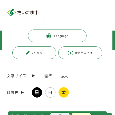
ページの本文です。
メインメニューへ移動
フッターへ移動します
メインメニューをスキップして本文へ移動
トップページ
>
観光・スポーツ・文化
>
文化・芸術
>
Language
文化・芸術施設
>
博物館
>
浦和くらしの博物館民家園
>
展示・講座・イベント最新情報
ふりがな
音声読み上げ
ページ番号：J002577
展示・講座・イベント最新情報
文字サイズ
標準
拡大
浦和くらしの博物館民家園（令和8年9月）の講座・催し
黒
白
黄
背景色
令和8年9月の講座・催しをご案内しています。
お問合せ
メインメニューです。