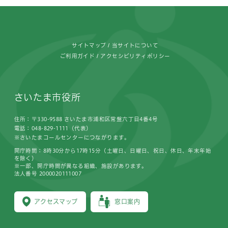
フッターです。
サイトマップ
当サイトについて
ご利用ガイド
アクセシビリティポリシー
さいたま市役所
住所：〒330-9588 さいたま市浦和区常盤六丁目4番4号
電話：048-829-1111（代表）
※さいたまコールセンターにつながります。
開庁時間：8時30分から17時15分（土曜日、日曜日、祝日、休日、年末年始
を除く）
※一部、開庁時間が異なる組織、施設があります。
法人番号 2000020111007
アクセスマップ
窓口案内