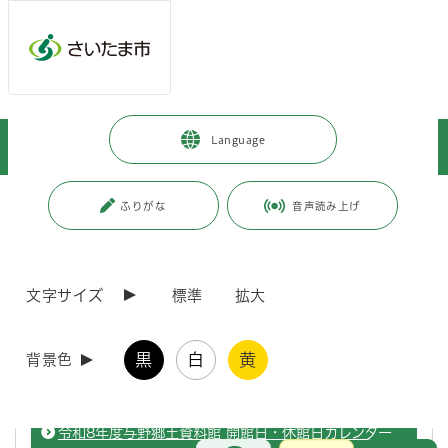
ページの本文です。
メインメニューへ移動
フッターへ移動します
メインメニューをスキップして本文へ移動
トップページ
>
観光・スポーツ・文化
>
文化・芸術
>
Language
文化・芸術施設
>
博物館
>
与野郷土資料館
>
施設案内・利用案内
ページ番号：J005673
ふりがな
音声読み上げ
施設案内・利用案内
文字サイズ
標準
拡大
与野郷土資料館9月の休館日のお知らせ
黒
白
黄
背景色
与野郷土資料館の9月の休館日をお知らせします。
令和8年度与野郷土資料館 開館日・休館日カレンダー
お問合せ
メインメニューです。