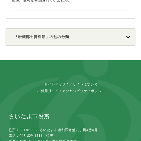
現在、情報が登録されていません。
「岩槻郷土資料館」の他の分類
フッターです。
サイトマップ
当サイトについて
ご利用ガイド
アクセシビリティポリシー
さいたま市役所
住所：〒330-9588 さいたま市浦和区常盤六丁目4番4号
電話：048-829-1111（代表）