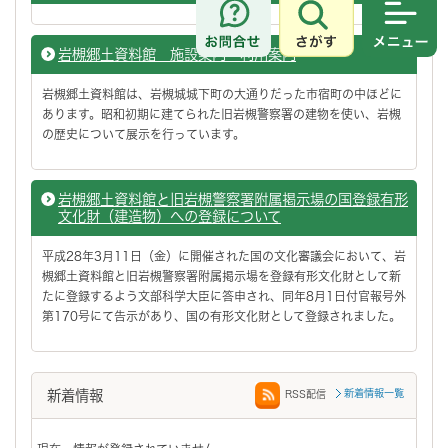
さがす
メニュ
岩槻郷土資料館 施設案内・利用案内
岩槻郷土資料館は、岩槻城城下町の大通りだった市宿町の中ほどに
あります。昭和初期に建てられた旧岩槻警察署の建物を使い、岩槻
の歴史について展示を行っています。
岩槻郷土資料館と旧岩槻警察署附属掲示場の国登録有形
文化財（建造物）への登録について
平成28年3月11日（金）に開催された国の文化審議会において、岩
槻郷土資料館と旧岩槻警察署附属掲示場を登録有形文化財として新
たに登録するよう文部科学大臣に答申され、同年8月1日付官報号外
第170号にて告示があり、国の有形文化財として登録されました。
新着情報
新着情報一覧
RSS配信