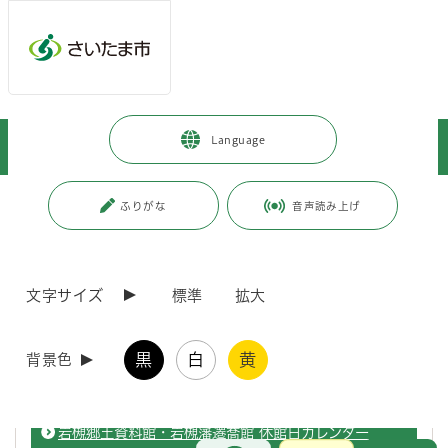
ページの本文です。
メインメニューへ移動
フッターへ移動します
メインメニューをスキップして本文へ移動
トップページ
>
観光・スポーツ・文化
>
文化・芸術
>
Language
文化・芸術施設
>
博物館
>
岩槻郷土資料館
>
施設案内・利用案内
ページ番号：J006010
ふりがな
音声読み上げ
施設案内・利用案内
文字サイズ
標準
拡大
8月の休館日のお知らせ
黒
白
黄
背景色
岩槻郷土資料館・岩槻藩遷喬館の8月の休館日をお知らせします。
岩槻郷土資料館・岩槻藩遷喬館 休館日カレンダー
お問合せ
メインメニューです。