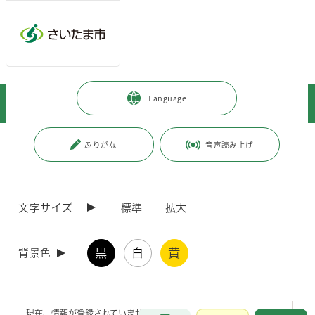
ページの本文です。
メインメニューへ移動
フッターへ移動します
メインメニューをスキップして本文へ移動
トップページ
>
観光・スポーツ・文化
>
文化・芸術
>
Language
文化・芸術施設
>
博物館
>
市立博物館
>
子どもわくわく講座
ページ番号：J006119
ふりがな
音声読み上げ
子どもわくわく講座
文字サイズ
標準
拡大
子ども向けの体験講座
現在、登録されている情報はありません。
黒
白
黄
背景色
新着情報
新着情報一覧
RSS配信
現在、情報が登録されていません。
お問合せ
メインメニューです。