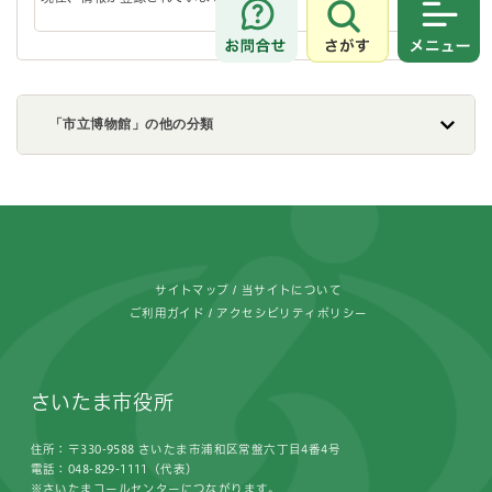
さがす
メニュ
「市立博物館」の他の分類
フッターです。
サイトマップ
当サイトについて
ご利用ガイド
アクセシビリティポリシー
さいたま市役所
住所：〒330-9588 さいたま市浦和区常盤六丁目4番4号
電話：048-829-1111（代表）
※さいたまコールセンターにつながります。