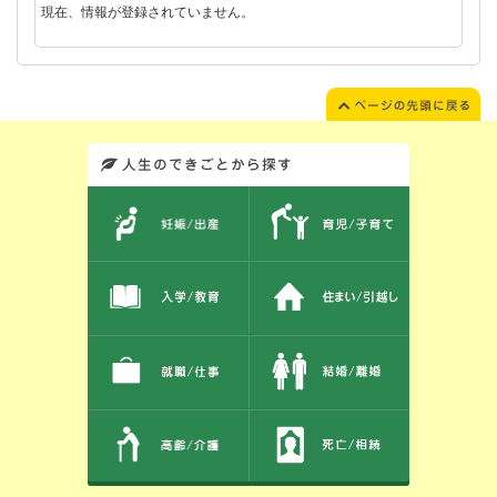
現在、情報が登録されていません。
このエリアではサイト内を人生のできごとから探しなおせます。また、イベント情報をお伝えしています。