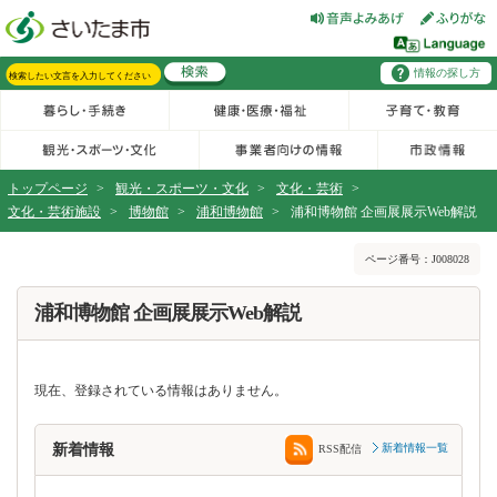
フッターへ移動
ページの先頭です。
ページの先頭に戻る
メインメニューへ移動
情報の探し方
メインメニューです。
サイト内検索。検索したいキーワードを入力し、検索ボタンをクリックもしくはキーボードのエンターキーを押してください。
トップページ
>
観光・スポーツ・文化
>
文化・芸術
>
文化・芸術施設
>
博物館
>
浦和博物館
>
浦和博物館 企画展展示Web解説
ページの本文です。
ページ番号：J008028
浦和博物館 企画展展示Web解説
現在、登録されている情報はありません。
新着情報
新着情報一覧
RSS配信