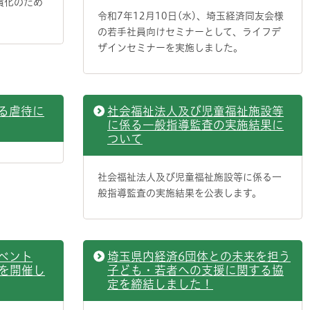
償化のため
令和7年12月10日(水)、埼玉経済同友会様
の若手社員向けセミナーとして、ライフデ
ザインセミナーを実施しました。
る虐待に
社会福祉法人及び児童福祉施設等
に係る一般指導監査の実施結果に
ついて
社会福祉法人及び児童福祉施設等に係る一
般指導監査の実施結果を公表します。
ベント
埼玉県内経済6団体との未来を担う
を開催し
子ども・若者への支援に関する協
定を締結しました！