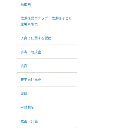
幼稚園
放課後児童クラブ・放課後子ども
居場所事業
子育てに関する援助
手当・助成金
食育
親子向け施設
虐待
里親制度
政策・計画