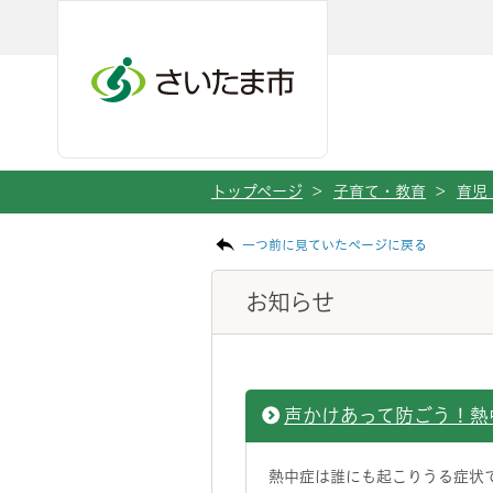
ページの本文です。
メインメニューへ移動
フッターへ移動します
メインメニューをスキップして本文へ移動
トップページ
>
子育て・教育
>
育児
一つ前に見ていたページに戻る
お知らせ
声かけあって防ごう！熱
熱中症は誰にも起こりうる症状