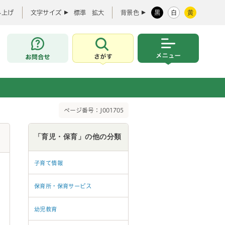
み上げ
文字サイズ
標準
拡大
背景色
黒
白
黄
お問合せ
さがす
メニュー
ページ番号：J001705
「育児・保育」の他の分類
子育て情報
保育所・保育サービス
幼児教育