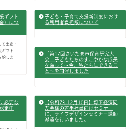
援ギフト
子ども・子育て支援新制度におけ
金）につ
る利用者負担額について
して出産・
援ギフト
「第17回さいたま市保育研究大
支給しま
会」子どもたちのすこやかな成長
を願って～今、私たちにできるこ
と～を開催しました
に必要な
【令和7年12月10日】埼玉経済同
認定申
友会様の若手社員向けセミナー
に、ライフデザインセミナー講師
派遣を行いました。