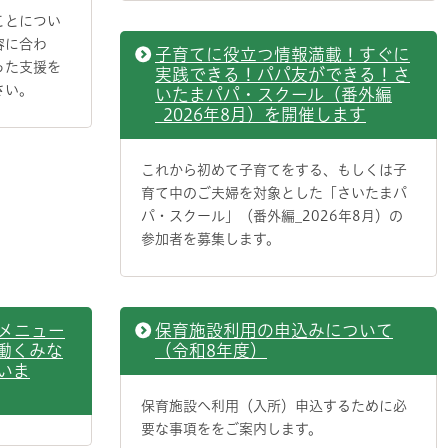
ことについ
容に合わ
子育てに役立つ情報満載！すぐに
った支援を
実践できる！パパ友ができる！さ
さい。
いたまパパ・スクール（番外編
_2026年8月）を開催します
これから初めて子育てをする、もしくは子
育て中のご夫婦を対象とした「さいたまパ
パ・スクール」（番外編_2026年8月）の
参加者を募集します。
メニュー
保育施設利用の申込みについて
働くみな
（令和8年度）
いま
保育施設へ利用（入所）申込するために必
要な事項ををご案内します。