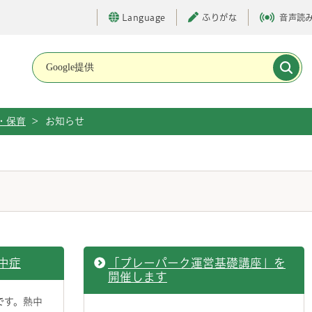
Language
ふりがな
音声読
メインメニューです。
・保育
>
お知らせ
中症
「プレーパーク運営基礎講座」を
開催します
です。熱中