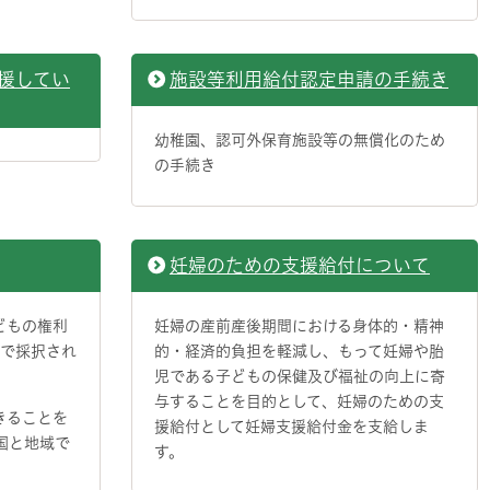
援してい
施設等利用給付認定申請の手続き
幼稚園、認可外保育施設等の無償化のため
の手続き
妊婦のための支援給付について
どもの権利
妊婦の産前産後期間における身体的・精神
会で採択され
的・経済的負担を軽減し、もって妊婦や胎
児である子どもの保健及び福祉の向上に寄
与することを目的として、妊婦のための支
きることを
援給付として妊婦支援給付金を支給しま
の国と地域で
す。