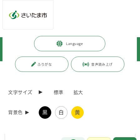
メインメニューへ移動
フッターへ移動します
メインメニューをスキップして本文へ移動
トップページ
>
子育て・教育
>
育児・保育
>
お知らせ
>
Language
幼児教育・保育の無償化に必要な手続き（施設等利用給付認定申請）のご案
内
ふりがな
音声読み上げ
ページの本文です。
更新日付：2026年2月27日 / ページ番号：C065720
幼児教育・保育の無償化に必要な手続き（施設等
利用給付認定申請）のご案内
文字サイズ
標準
拡大
幼稚園（新制度幼稚園を除く）の保育料、幼稚園や認定こども園の預か
黒
白
黄
背景色
り保育の保育料、ならびに認可外保育施設等の保育料の無償化（この無
償化のことを「施設等利用給付」といいます。）を受けるためには、
「認定」の手続きが必要です。認定の手続きは、居住地の市町村に対し
て行うことになります。
お問合せ
メインメニューです。