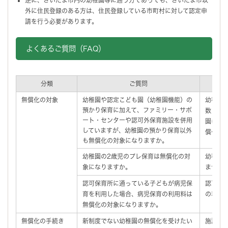
外に住民登録のある方は、住民登録している市町村に対して認定申
請を行う必要があります。
よくあるご質問（FAQ）
分類
ご質問
無償化の対象
幼稚園や認定こども園（幼稚園機能）の
幼稚園
預かり保育に加えて、ファミリー・サポ
数・時
ート・センターや認可外保育施設を併用
園に通
していますが、幼稚園の預かり保育以外
償化の
も無償化の対象になりますか。
幼稚園の2歳児のプレ保育は無償化の対
幼稚園
象になりますか。
ません
認可保育所に通っている子どもが病児保
認可保
育を利用した場合、病児保育の利用料は
の利用
無償化の対象になりますか。
無償化の手続き
新制度でない幼稚園の無償化を受けたい
施設等