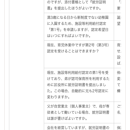
のですが、添付書類として『就労証明
「第2
書』を提出したほうがよいですか。
要です
満3歳になる日から新制度でない幼稚園
誕生日
に入園するため、施設等利用給付認定
望日は、
「第1号」を申請しますが、認定希望日
はいつにすればよいですか。
現在、育児休業中ですが第2号（第3号）
育児休
認定を受けることはできますか？
せん。
設を利
ば、認
現在、施設等利用給付認定の第1号を受
他の兄
けており、弟が認可保育所を利用するた
変わる
めに区役所に就労証明書を提出しまし
てくだ
た。この場合、自動的に兄も2号認定に
構いま
変わりますか。
父が自営業主（個人事業主）で、母が専
ご質問
従者として働いている場合、就労証明書
名」に
は誰が書けばよいですか。
会社を経営していますが、就労証明書の
保護者