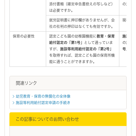
添付書類（確定申告書控えの写しなど）
の添付
は必要ですか。
就労証明書に押印欄がありませんが、会
現在、
社の社判の押印はなくても有効ですか。
保育の必要性
認定こども園の幼稚園機能に
教育・保育
施設等
給付認定の「第1号」
として通っていま
の認定
すが、
施設等利用給付認定の「第2号」
号」
）
を取得すれば、認定こども園の保育所機
能に通うことができますか。
関連リンク
幼児教育・保育の無償化の全体像
施設等利用給付認定申請の手続き
この記事についてのお問い合わせ