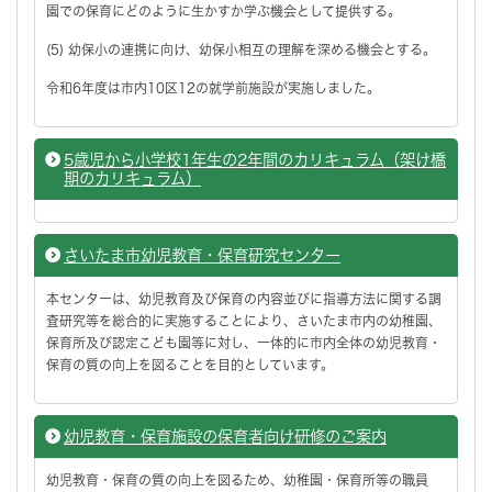
園での保育にどのように生かすか学ぶ機会として提供する。
(5) 幼保小の連携に向け、幼保小相互の理解を深める機会とする。
令和6年度は市内10区12の就学前施設が実施しました。
5歳児から小学校1年生の2年間のカリキュラム（架け橋
期のカリキュラム）
さいたま市幼児教育・保育研究センター
本センターは、幼児教育及び保育の内容並びに指導方法に関する調
査研究等を総合的に実施することにより、さいたま市内の幼稚園、
保育所及び認定こども園等に対し、一体的に市内全体の幼児教育・
保育の質の向上を図ることを目的としています。
幼児教育・保育施設の保育者向け研修のご案内
幼児教育・保育の質の向上を図るため、幼稚園・保育所等の職員