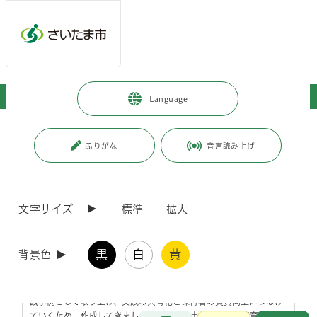
ページの本文です。
メインメニューへ移動
フッターへ移動します
メインメニューをスキップして本文へ移動
トップページ
>
子育て・教育
>
育児・保育
>
幼児教育
Language
ページ番号：J005439
ふりがな
音声読み上げ
幼児教育
文字サイズ
標準
拡大
さいたま市幼児教育・保育実践事例集について
さいたま市では、令和2年3月に「さいたま市幼児教育の指針」を策
黒
白
黄
背景色
定し、「あそびで育つ 輝くさいたまの子」の具現化を目指し、子
どもの育ちに係る質の向上に努めています。令和4年3月より、本市
就学前施設のおいて、行われる幼児教育・保育の具体的な場面を実
践事例として取り上げ、実践の共有化と保育者の資質向上につなげ
お問合せ
ていくため、作成してきました。さいたま市幼児教育・保育実践事
メインメニューです。