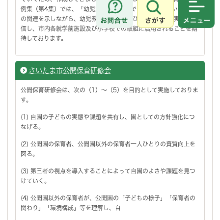
例集（第4集）では、「幼児期の終わりまでに育ってほしい姿」と
さがす
メニュ
の関連を示しながら、幼児教育・保育、及び小学校教育の実践を発
信し、市内各就学前施設及び小学校での取組に活用されることを期
待しております。
さいたま市公開保育研修会
公開保育研修会は、次の（1）～（5）を目的として実施しておりま
す。
(1) 自園の子どもの実態や課題を共有し、園としての方針強化につ
なげる。
(2) 公開園の保育者、公開園以外の保育者一人ひとりの資質向上を
図る。
(3) 第三者の視点を導入することによって自園のよさや課題を見つ
けていく。
(4) 公開園以外の保育者が、公開園の「子どもの様子」「保育者の
関わり」「環境構成」等を理解し、自