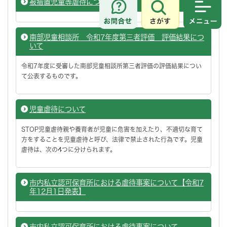
被措置児童等虐待について
さがす
メニュ
南部児童相談所 令和7年度第三者評価 評価結果につ
いて
令和7年度に受審した南部児童相談所第三者評価の評価結果につい
て公表するものです。
児童虐待について
STOP児童虐待親や養育者が児童に危害を加えたり、不適切な育て
方をすることを児童虐待と呼び、法律で禁止された行為です。児童
虐待は、次の4つに分けられます。
市内私立認可保育所における虐待事案について【令和7
年12月1日発表】
市内私立認可保育所における虐待事案について