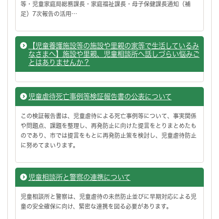
等・児童家庭局総務課長・家庭福祉課長・母子保健課長通知（補
足）7次報告の活用…
【児童養護施設等の施設や里親の家等で生活しているみ
なさまへ】施設や里親、児童相談所へ話しづらい悩みご
とはありませんか？
児童虐待死亡事例等検証報告書の公表について
この検証報告書は、児童虐待による死亡事例等について、事実関係
や問題点、課題を整理し、再発防止に向けた提言をとりまとめたも
のであり、市では提言をもとに再発防止策を検討し、児童虐待防止
に努めてまいります。
児童相談所と警察の連携について
児童相談所と警察は、児童虐待の未然防止並びに早期対応による児
童の安全確保に向け、緊密な連携を図る必要があります。