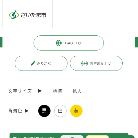
ページの本文です。
メインメニューへ移動
フッターへ移動します
メインメニューをスキップして本文へ移動
トップページ
>
子育て・教育
>
育児・保育
>
虐待
Language
ページ番号：J001732
ふりがな
音声読み上げ
虐待
文字サイズ
標準
拡大
市には様々な分野の相談窓口があります
さいたま市では、心やからだの相談の他、生活問題・経済問題など
黒
白
黄
背景色
様々な問題に対応した相談窓口を設置しています。一人で悩まず、
一覧からあなたの悩みに合った窓口へご相談ください。
お問合せ
メインメニューです。