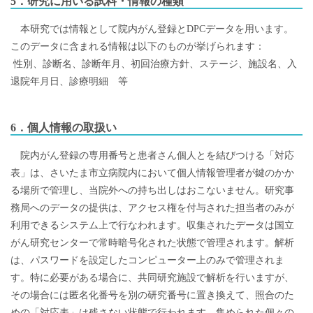
5．研究に用いる試料・情報の種類
本研究では情報として院内がん登録とDPCデータを用います。
このデータに含まれる情報は以下のものが挙げられます：
性別、診断名、診断年月、初回治療方針、ステージ、施設名、入
退院年月日、診療明細 等
6．個人情報の取扱い
院内がん登録の専用番号と患者さん個人とを結びつける「対応
表」は、さいたま市立病院内において個人情報管理者が鍵のかか
る場所で管理し、当院外への持ち出しはおこないません。研究事
務局へのデータの提供は、アクセス権を付与された担当者のみが
利用できるシステム上で行なわれます。収集されたデータは国立
がん研究センターで常時暗号化された状態で管理されます。解析
は、パスワードを設定したコンピューター上のみで管理されま
す。特に必要がある場合に、共同研究施設で解析を行いますが、
その場合には匿名化番号を別の研究番号に置き換えて、照合のた
めの「対応表」は残さない状態で行われます。集められた個々の