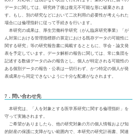
データに関しては、研究終了後は復元不可能な形に破棄されま
す。もし、別の研究などにおいて二次利用の必要性が考えられた
場合には倫理指針に従って手続きを行います。
本研究の成果は、厚生労働科学研究（がん臨床研究事業）「が
ん対策における管理指標群の算定における既存データの可能性に
関する研究」等の研究報告書に掲載するとともに、学会・論文発
表を予定しています。データ解析の報告に関しては、常に集団を
記述する数値データのみの報告とし、個人が特定される可能性の
ある個別データの報告・公表は一切行わず、かつ特定の個人が発
表成果から同定できないように十分な配慮がなされます。
7．問い合わせ先
本研究は、「人を対象とする医学系研究に関する倫理指針」を
守って実施されます。
ご希望がありましたら、他の研究対象の方の個人情報および知
的財産の保護に支障がない範囲内で、本研究の研究計画書、関連