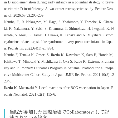
in D supplementation during early infancy as a potential strategy to preve
nt vitamin D insufficiency: A two-center retrospective study. Pediatr Neo
natol. 2026;67(2):203-209.
Namba, F., R. Nakagawa, M. Haga, S. Yoshimoto, Y. Tomobe, K. Okaza
ki, K. Nakamura,
Y. Seki
, S. Kitamura, T. Shimokaze, H. Ikegami, K. N
ishida, S. Mori, K. Tamai, J. Ozawa, K. Tanaka and N. Miyahara. Cytom
egalovirus-related sepsis-like syndrome in very premature infants in Japa
n. Pediatr Int 2022;64(1):e14994.
Namba F, Tanaka K, Omori S,
Ikeda K
, Kawabata K, Sato H, Honda M,
Ichikawa T, Minosaki Y, Michikawa T, Oka S, Kabe K. Extreme Prematu
rity and Pulmonary Outcomes Program in Saitama: Protocol for a Prospe
ctive Multicenter Cohort Study in Japan. JMIR Res Protoc. 2021;10(3):e2
2948.
Ikeda K
, Matsuzaki Y. Local reactions after BCG vaccination in Japan. P
ediatr Neonatol. 2021;62(1):115-6.
当院が参加した国際治験で
Collaborator
として記
載されている論文