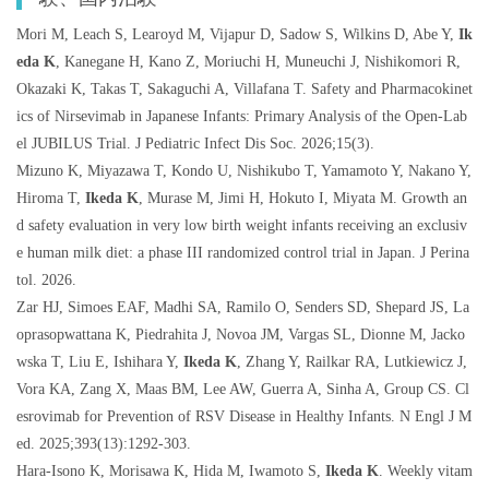
Mori M, Leach S, Learoyd M, Vijapur D, Sadow S, Wilkins D, Abe Y,
Ik
eda K
, Kanegane H, Kano Z, Moriuchi H, Muneuchi J, Nishikomori R,
Okazaki K, Takas T, Sakaguchi A, Villafana T. Safety and Pharmacokinet
ics of Nirsevimab in Japanese Infants: Primary Analysis of the Open-Lab
el JUBILUS Trial. J Pediatric Infect Dis Soc. 2026;15(3).
Mizuno K, Miyazawa T, Kondo U, Nishikubo T, Yamamoto Y, Nakano Y,
Hiroma T,
Ikeda K
, Murase M, Jimi H, Hokuto I, Miyata M. Growth an
d safety evaluation in very low birth weight infants receiving an exclusiv
e human milk diet: a phase III randomized control trial in Japan. J Perina
tol. 2026.
Zar HJ, Simoes EAF, Madhi SA, Ramilo O, Senders SD, Shepard JS, La
oprasopwattana K, Piedrahita J, Novoa JM, Vargas SL, Dionne M, Jacko
wska T, Liu E, Ishihara Y,
Ikeda K
, Zhang Y, Railkar RA, Lutkiewicz J,
Vora KA, Zang X, Maas BM, Lee AW, Guerra A, Sinha A, Group CS. Cl
esrovimab for Prevention of RSV Disease in Healthy Infants. N Engl J M
ed. 2025;393(13):1292-303.
Hara-Isono K, Morisawa K, Hida M, Iwamoto S,
Ikeda K
. Weekly vitam