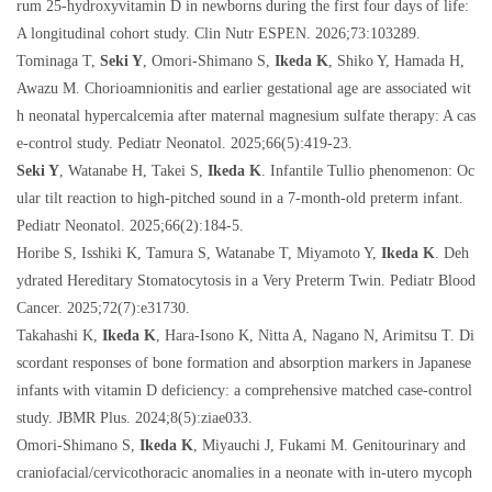
rum 25-hydroxyvitamin D in newborns during the first four days of life:
A longitudinal cohort study. Clin Nutr ESPEN. 2026;73:103289.
Tominaga T,
Seki Y
, Omori-Shimano S,
Ikeda K
, Shiko Y, Hamada H,
Awazu M. Chorioamnionitis and earlier gestational age are associated wit
h neonatal hypercalcemia after maternal magnesium sulfate therapy: A cas
e-control study. Pediatr Neonatol. 2025;66(5):419-23.
Seki Y
, Watanabe H, Takei S,
Ikeda K
. Infantile Tullio phenomenon: Oc
ular tilt reaction to high-pitched sound in a 7-month-old preterm infant.
Pediatr Neonatol. 2025;66(2):184-5.
Horibe S, Isshiki K, Tamura S, Watanabe T, Miyamoto Y,
Ikeda K
. Deh
ydrated Hereditary Stomatocytosis in a Very Preterm Twin. Pediatr Blood
Cancer. 2025;72(7):e31730.
Takahashi K,
Ikeda K
, Hara-Isono K, Nitta A, Nagano N, Arimitsu T. Di
scordant responses of bone formation and absorption markers in Japanese
infants with vitamin D deficiency: a comprehensive matched case-control
study. JBMR Plus. 2024;8(5):ziae033.
Omori-Shimano S,
Ikeda K
, Miyauchi J, Fukami M. Genitourinary and
craniofacial/cervicothoracic anomalies in a neonate with in-utero mycoph