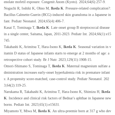
enolate mofetil exposure. Congenit Anom (Kyoto). 2024;64(6):257-9.
Noguchi R, Isshiki K, Ohno M,
Ikeda K
. Pressure-related complication?:
Bacillus Calmette-Guerin (BCG)-induced skin granuloma in a Japanese in
fant. Pediatr Neonatol. 2024;65(4):406-7.
Kasai T, Tominaga T,
Ikeda K
. Late onset group B streptococcal disease
in a single center, Saitama, Japan, 2011-2023. Pediatr Int. 2024;66(1):e15
745.
Takahashi K, Arimitsu T, Hara-Isono K,
Ikeda K
. Seasonal variation in v
itamin D status of Japanese infants starts to emerge at 2 months of age: a
retrospective cohort study. Br J Nutr. 2023;129(11):1908-15.
Omori-Shimano S, Tominaga T,
Ikeda K
. Maternal magnesium sulfate a
dministration increases early-onset hyperkalemia risk in premature infant
s: A propensity score-matched, case-control study. Pediatr Neonatol. 202
3;64(2):119-25.
Narukama R, Takahashi K, Arimitsu T, Hara-Isono K, Shimizu H,
Ikeda
K
. Incidence and clinical risk factors of Bednar's aphthae in Japanese new
borns. Pediatr Int. 2023;65(1):e15631.
Miyamoto Y, Miwa M,
Ikeda K
. An ultra-preemie born at 317 g who dev