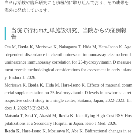
当科は治験や臨床研究にも積極的に取り組んでおり、その成果を
海外に発信しています。
当院で行われた単施設研究、当院からの症例報
告
Ota M,
Ikeda K
, Morisawa K, Nakagawa T, Hida M, Hara-Isono K. Age
-dependent discordance in chemiluminescent immunoassay-electrochemil
uminescence immunoassay correlation for 25-hydroxyvitamin D measure
ment reveals methodological considerations for assessment in early infanc
y. Endocr J. 2026.
Morisawa K,
Ikeda K
, Hida M, Hara-Isono K. Effects of maternal comm
ercial supplementation on 25-hydroxyvitamin D levels in newborns: a ret
rospective cohort study in a single center, Saitama, Japan, 2022-2023. En
docr J. 2026;73(2):243-9.
Matsuda T,
Seki Y
, Akashi M,
Ikeda K
. Identifying High-Cost RSV Hos
pitalizations at a Secondary Hospital in Japan. Keio J Med. 2026.
Ikeda K
, Hara-Isono K, Morisawa K, Abe K. Bidirectional changes in se