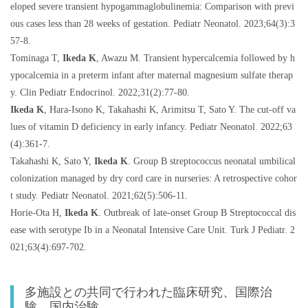
eloped severe transient hypogammaglobulinemia: Comparison with previ
ous cases less than 28 weeks of gestation. Pediatr Neonatol. 2023;64(3):3
57-8.
Tominaga T,
Ikeda K
, Awazu M. Transient hypercalcemia followed by h
ypocalcemia in a preterm infant after maternal magnesium sulfate therap
y. Clin Pediatr Endocrinol. 2022;31(2):77-80.
Ikeda K
, Hara-Isono K, Takahashi K, Arimitsu T, Sato Y. The cut-off va
lues of vitamin D deficiency in early infancy. Pediatr Neonatol. 2022;63
(4):361-7.
Takahashi K, Sato Y,
Ikeda K
. Group B streptococcus neonatal umbilical
colonization managed by dry cord care in nurseries: A retrospective cohor
t study. Pediatr Neonatol. 2021;62(5):506-11.
Horie-Ota H,
Ikeda K
. Outbreak of late-onset Group B Streptococcal dis
ease with serotype Ib in a Neonatal Intensive Care Unit. Turk J Pediatr. 2
021;63(4):697-702.
多施設との共同で行われた臨床研究、国際治
験、国内治験