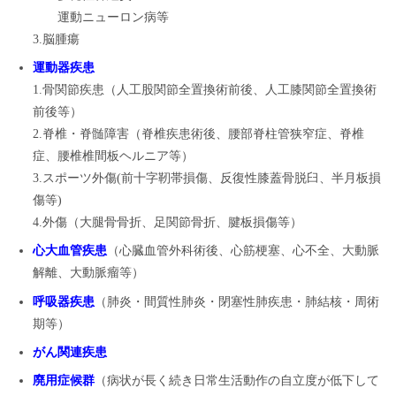
運動ニューロン病等
3.脳腫瘍
運動器疾患
1.骨関節疾患（人工股関節全置換術前後、人工膝関節全置換術
前後等）
2.脊椎・脊髄障害（脊椎疾患術後、腰部脊柱管狭窄症、脊椎
症、腰椎椎間板ヘルニア等）
3.スポーツ外傷(前十字靭帯損傷、反復性膝蓋骨脱臼、半月板損
傷等)
4.外傷（大腿骨骨折、足関節骨折、腱板損傷等）
心大血管疾患
（心臓血管外科術後、心筋梗塞、心不全、大動脈
解離、大動脈瘤等）
呼吸器疾患
（肺炎・間質性肺炎・閉塞性肺疾患・肺結核・周術
期等）
がん関連疾患
廃用症候群
（病状が長く続き日常生活動作の自立度が低下して