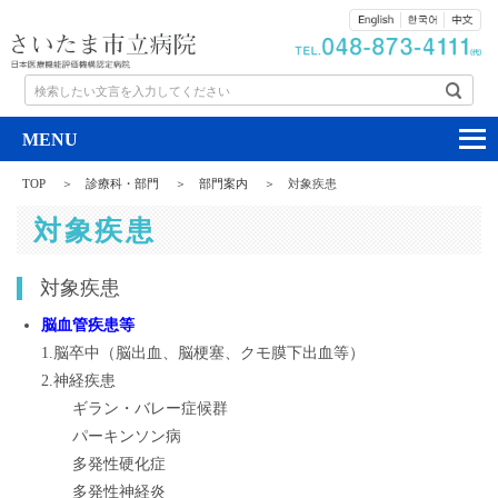
検索したい文言を入力してください
TOP
診療科・部門
部門案内
対象疾患
対象疾患
対象疾患
脳血管疾患等
1.脳卒中（脳出血、脳梗塞、クモ膜下出血等）
2.神経疾患
ギラン・バレー症候群
パーキンソン病
多発性硬化症
多発性神経炎