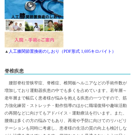
▲
人工膝関節置換術のしおり（PDF形式 1,695キロバイト）
脊椎疾患
腰部脊柱管狭窄症、脊椎症、椎間板ヘルニアなどの手術件数が
増加しており運動器疾患の中でも多くを占めています。若年層～
老年層まで幅広く患者様が悩みを抱える疾患の一つですので、筋
力強化練習・ストレッチ・動作指導のほかに職場復帰や趣味活動
の再開などに向けてもアドバイス・運動療法を行います。また、
腰痛は多くの方の悩みでもあり、再発や予防に向けてのリハビリ
テーションも同時に考慮し、患者様の生活の質の向上も検討しな