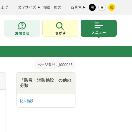
み上げ
文字サイズ
標準
拡大
背景色
黒
白
黄
お問合せ
さがす
メニュー
ページ番号：J000068
「防災・消防施設」の他の
分類
防災施設