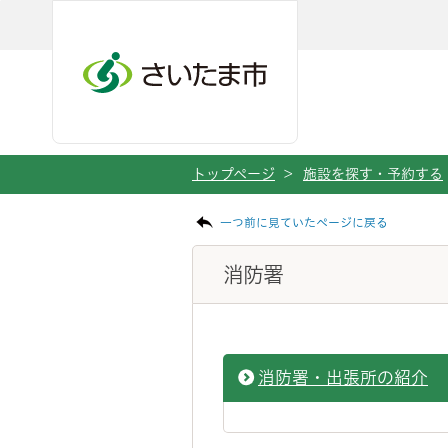
ページの本文です。
メインメニューへ移動
フッターへ移動します
メインメニューをスキップして本文へ移動
トップページ
>
施設を探す・予約する
一つ前に見ていたページに戻る
消防署
消防署・出張所の紹介