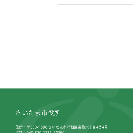
フッターです。
さいたま市役所
住所：〒330-9588 さいたま市浦和区常盤六丁目4番4号
電話：048-829-1111（代表）