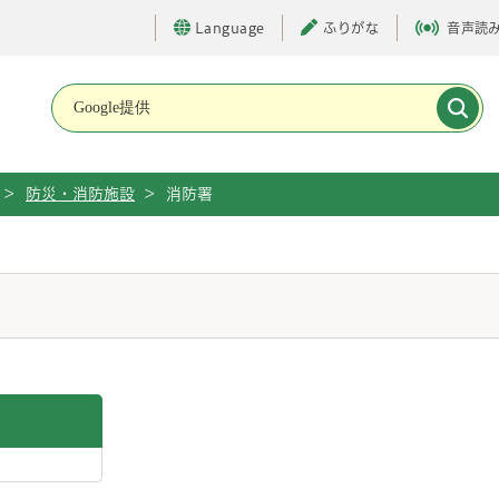
Language
ふりがな
音声読
メインメニューです。
>
防災・消防施設
>
消防署