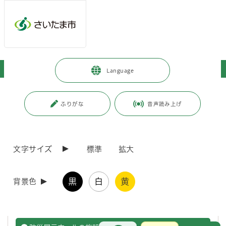
ページの本文です。
メインメニューへ移動
フッターへ移動します
メインメニューをスキップして本文へ移動
トップページ
>
施設を探す・予約する
>
防災・消防施設
>
防災施設
Language
ページ番号：J001634
ふりがな
音声読み上げ
防災施設
文字サイズ
標準
拡大
さいたま市防災展示ホール
体験することで、はじめて気づくことがありますいつどこで起こる
黒
白
黄
背景色
かわからない災害に備え、日頃から一人ひとりが災害の正確な知識
に基づいた行動力をもつことが大切です。
お問合せ
メインメニューです。