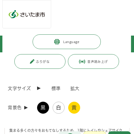
メインメニューへ移動
フッターへ移動します
メインメニューをスキップして本文へ移動
トップページ
>
観光・スポーツ・文化
>
観光
>
観光案内
>
Language
観光スポット
>
「OM TERRACE（オーエムテラス）」をご利用ください
ページの本文です。
更新日付：2024年10月1日 / ページ番号：C056853
ふりがな
音声読み上げ
「OM TERRACE（オーエムテラス）」をご利用く
ださい
文字サイズ
標準
拡大
OM TERRACEについて
黒
白
黄
背景色
OM TERRACE（オーエム テラス）は、観光や「東京オリンピック・
パラリンピック競技大会2020」などの世界的イベントで大宮駅周辺に
集まる多くの方々をおもてなしするため、1階にトイレやシェアサイク
お問合せ
メインメニューです。