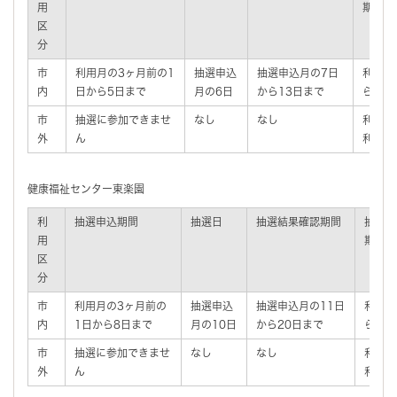
用
期間
区
分
市
利用月の3ヶ月前の1
抽選申込
抽選申込月の7日
利用月
内
日から5日まで
月の6日
から13日まで
ら利用
市
抽選に参加できませ
なし
なし
利用月
外
ん
利用日
健康福祉センター東楽園
利
抽選申込期間
抽選日
抽選結果確認期間
抽選後
用
期間
区
分
市
利用月の3ヶ月前の
抽選申込
抽選申込月の11日
利用月
内
1日から8日まで
月の10日
から20日まで
ら利用
市
抽選に参加できませ
なし
なし
利用月
外
ん
利用日