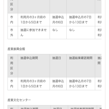
区
分
市
利用月の3ヶ月前の
抽選申込
抽選申込月の7日
利用月の
内
1日から5日まで
月の6日
から13日まで
利用日の
市
抽選に参加できませ
なし
なし
利用月の
外
ん
利用日の
産業振興会館
利
抽選申込期間
抽選日
抽選結果確認期間
抽選後
用
間
区
分
市
利用月の3ヶ月前の
抽選申込
抽選申込月の7日
利用月の
内
1日から5日まで
月の6日
から13日まで
利用日の
産業文化センター
利
抽選申込期間
抽選日
抽選結果確認期間
抽選後