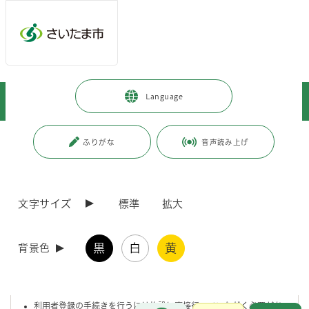
メインメニューへ移動
フッターへ移動します
メインメニューをスキップして本文へ移動
トップページ
>
施設を探す・予約する
>
公共施設予約システムとは
>
Language
予約システムの利用案内
>
その他施設の施設利用について
ページの本文です。
更新日付：2026年5月19日 / ページ番号：C039323
ふりがな
音声読み上げ
その他施設の施設利用について
文字サイズ
標準
拡大
1 利用者登録について
黒
白
黄
背景色
施設の予約申込みをするには、あらかじめ「
利用者登録
」（無料）をす
る必要があります。
利用者登録の手続きを行うには施設に直接行っていただく必要があ
お問合せ
メインメニューです。