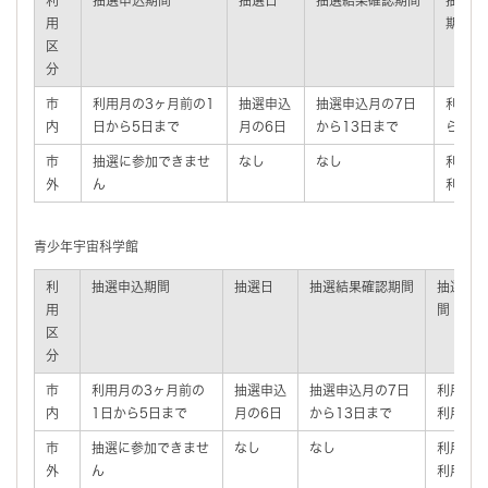
用
期間
区
分
市
利用月の3ヶ月前の1
抽選申込
抽選申込月の7日
利用月
内
日から5日まで
月の6日
から13日まで
ら利用
市
抽選に参加できませ
なし
なし
利用月
外
ん
利用日
青少年宇宙科学館
利
抽選申込期間
抽選日
抽選結果確認期間
抽選後
用
間
区
分
市
利用月の3ヶ月前の
抽選申込
抽選申込月の7日
利用月の
内
1日から5日まで
月の6日
から13日まで
利用日の
市
抽選に参加できませ
なし
なし
利用月の
外
ん
利用日の