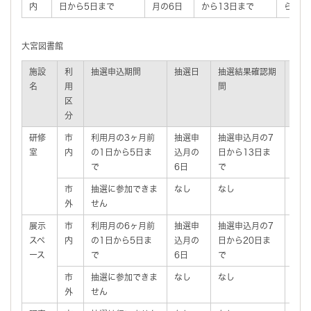
内
日から5日まで
月の6日
から13日まで
ら利用
大宮図書館
施設
利
抽選申込期間
抽選日
抽選結果確認期
抽選
名
用
間
込期
区
分
研修
市
利用月の3ヶ月前
抽選申
抽選申込月の7
利用
室
内
の1日から5日ま
込月の
日から13日ま
から
で
6日
で
市
抽選に参加できま
なし
なし
利用
外
せん
ら利
展示
市
利用月の6ヶ月前
抽選申
抽選申込月の7
利用
スペ
内
の1日から5日ま
込月の
日から20日ま
から
ース
で
6日
で
市
抽選に参加できま
なし
なし
利用
外
せん
ら利