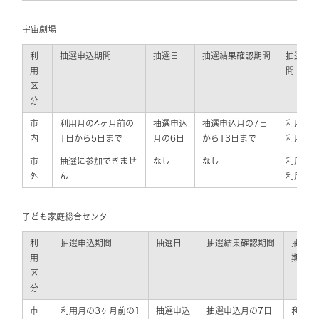
宇宙劇場
利
抽選申込期間
抽選日
抽選結果確認期間
抽選後
用
間
区
分
市
利用月の4ヶ月前の
抽選申込
抽選申込月の7日
利用月の
内
1日から5日まで
月の6日
から13日まで
利用日の
市
抽選に参加できませ
なし
なし
利用月の
外
ん
利用日の
子ども家庭総合センター
利
抽選申込期間
抽選日
抽選結果確認期間
抽選後
用
期間
区
分
市
利用月の3ヶ月前の1
抽選申込
抽選申込月の7日
利用月