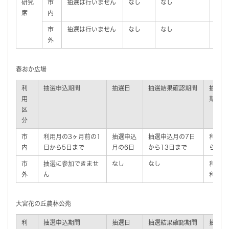
研究
市
抽選は行いません
なし
なし
利用
席
内
ら利
市
抽選は行いません
なし
なし
利用
外
ら利
春おか広場
利
抽選申込期間
抽選日
抽選結果確認期間
抽選後
用
期間
区
分
市
利用月の3ヶ月前の1
抽選申込
抽選申込月の7日
利用月
内
日から5日まで
月の6日
から13日まで
ら利用
市
抽選に参加できませ
なし
なし
利用月
外
ん
利用日
大宮花の丘農林公苑
利
抽選申込期間
抽選日
抽選結果確認期間
抽選後