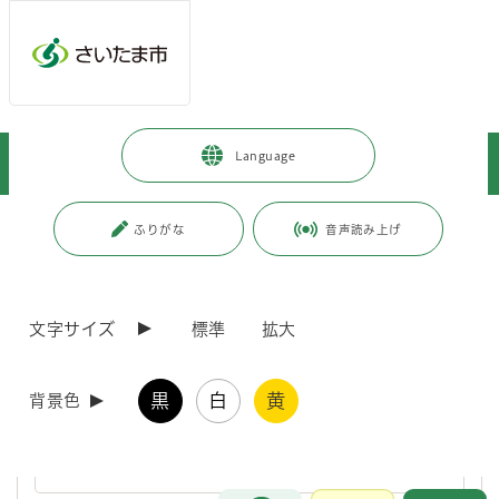
ページの本文です。
メインメニューへ移動
フッターへ移動します
メインメニューをスキップして本文へ移動
トップページ
>
施設を探す・予約する
>
教育・保育施設
>
Language
児童センター
ページ番号：J001676
ふりがな
音声読み上げ
児童センター
文字サイズ
標準
拡大
児童センター
黒
白
黄
背景色
児童センターは、児童福祉法に基づく児童厚生施設で、0歳から18
歳未満の児童の健康を増進し、情操を豊かにすることを目的として
います。
お問合せ
メインメニューです。