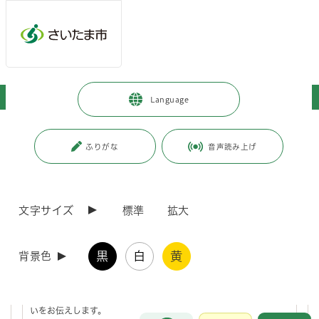
ページの本文です。
メインメニューへ移動
フッターへ移動します
メインメニューをスキップして本文へ移動
トップページ
>
暮らし・手続き
>
安全・防災・消防
>
お知らせ
Language
ページ番号：J000158
ふりがな
音声読み上げ
お知らせ
文字サイズ
標準
拡大
さいたま市消防水利整備基準の改定について
黒
白
黄
背景色
消防・自衛隊・警察合同説明会を開催します！
消防・自衛隊・警察が一堂に会し、それぞれの業務の魅力ややりが
いをお伝えします。
お問合せ
メインメニューです。