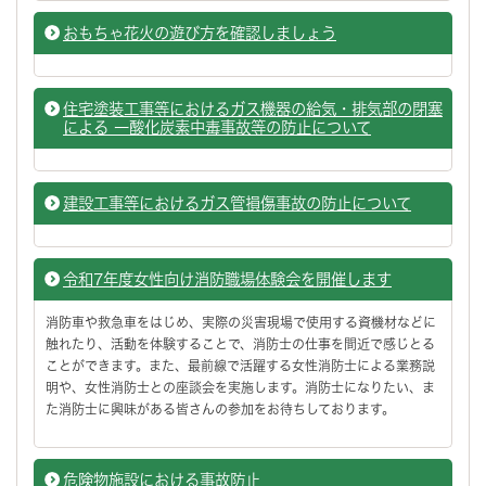
おもちゃ花火の遊び方を確認しましょう
住宅塗装工事等におけるガス機器の給気・排気部の閉塞
による 一酸化炭素中毒事故等の防止について
建設工事等におけるガス管損傷事故の防止について
令和7年度女性向け消防職場体験会を開催します
消防車や救急車をはじめ、実際の災害現場で使用する資機材などに
触れたり、活動を体験することで、消防士の仕事を間近で感じとる
ことができます。また、最前線で活躍する女性消防士による業務説
明や、女性消防士との座談会を実施します。消防士になりたい、ま
た消防士に興味がある皆さんの参加をお待ちしております。
危険物施設における事故防止