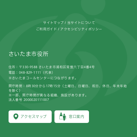
フッターです。
サイトマップ
当サイトについて
ご利用ガイド
アクセシビリティポリシー
さいたま市役所
住所：〒330-9588 さいたま市浦和区常盤六丁目4番4号
電話：048-829-1111（代表）
※さいたまコールセンターにつながります。
開庁時間：8時30分から17時15分（土曜日、日曜日、祝日、休日、年末年始
を除く）
※一部、開庁時間が異なる組織、施設があります。
法人番号 2000020111007
アクセスマップ
窓口案内