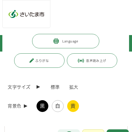
メインメニューへ移動
フッターへ移動します
メインメニューをスキップして本文へ移動
トップページ
>
事業者向けの情報
>
消防
>
火災予防
>
Language
危険物及び保安に関する届出書類の郵送による受付について
ページの本文です。
更新日付：2023年4月1日 / ページ番号：C071699
ふりがな
音声読み上げ
危険物及び保安に関する届出書類の郵送による受
付について
文字サイズ
標準
拡大
危険物、保安（火薬類、高圧ガス、液化石油ガス）に関する一部の申
請、届出について、郵送による受付を行っております。
黒
白
黄
背景色
1 郵送による書類提出の注意点
お問合せ
メインメニューです。