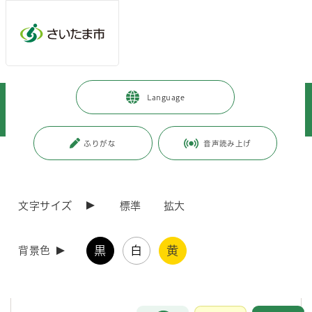
メインメニューへ移動
フッターへ移動します
メインメニューをスキップして本文へ移動
トップページ
>
暮らし・手続き
>
安全・防災・消防
>
お知らせ
>
Language
住宅塗装工事等におけるガス機器の給気・排気部の閉塞による 一酸化炭素
中毒事故等の防止について
ふりがな
音声読み上げ
ページの本文です。
更新日付：2026年3月25日 / ページ番号：C113645
住宅塗装工事等におけるガス機器の給気・排気部
の閉塞による 一酸化炭素中毒事故等の防止につい
文字サイズ
標準
拡大
て
黒
白
黄
背景色
住宅塗装工事等におけるガス機器の給気・排気部の閉塞
による一酸化炭素中毒事故等の防止について
お問合せ
メインメニューです。