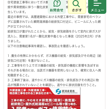
住宅塗装工事等においてガス機器の給気・排気部が閉塞され、不完全燃
焼や異常燃焼に伴う一酸化炭素中毒及びガス機器の破損などの事故が発
さがす
メニュ
生しています。
最近の事例では、高層建築物における外壁工事中に、需要家宅のベラン
ダに設置されていた瞬間湯沸器の給排気口付近に、ビニールに入った網
戸が立てかけられ、
給排気口が塞がれたことから、給気・排気経路を介して室内に排ガスが
流入し、需要家1名が一酸化炭素中毒となった事故（2025年2月）があ
りました。
以下の注意喚起事項を確認し、事故防止を徹底しましょう。
1 .養生の有無にかかわらず、ガス機器の給気・排気部及びその周辺（給
排気口付近等）を塞がないこと。
2 .工事等を行う上でガス機器の給気・排気部の機能に影響を及ぼすお
それがある場合には、当該ガス機器を使用しないよう、確実に住人へ周
知徹底すること。
3 .工事終了後は、速やかにガス機器の給気・排気部及びその周辺に物
品が残置されていないことを確認し、速やかに原状回復を行うこと。