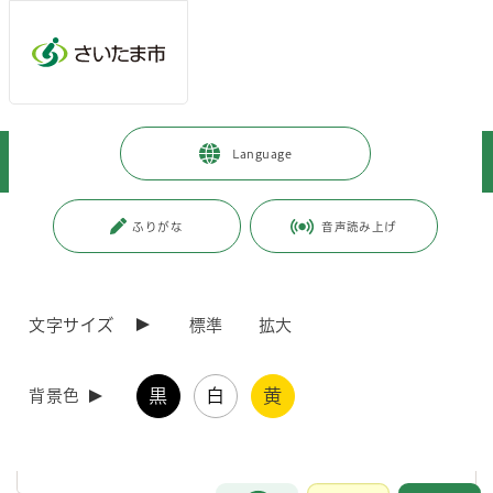
ページの本文です。
メインメニューへ移動
フッターへ移動します
メインメニューをスキップして本文へ移動
トップページ
>
暮らし・手続き
>
安全・防災・消防
>
Language
警察署・交番・駐在所
ページ番号：J000166
ふりがな
音声読み上げ
警察署・交番・駐在所
文字サイズ
標準
拡大
埼玉県警察本部
黒
白
黄
背景色
所在地：浦和区高砂3-15-1電話番号：048-832-0110交通：浦和
駅西口から徒歩10分
お問合せ
メインメニューです。