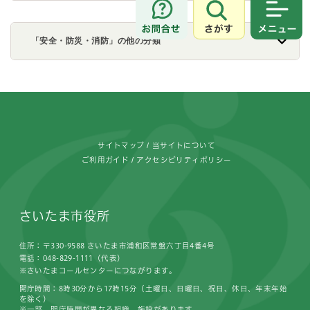
さがす
メニュ
「安全・防災・消防」の他の分類
フッターです。
サイトマップ
当サイトについて
ご利用ガイド
アクセシビリティポリシー
さいたま市役所
住所：〒330-9588 さいたま市浦和区常盤六丁目4番4号
電話：048-829-1111（代表）
※さいたまコールセンターにつながります。
開庁時間：8時30分から17時15分（土曜日、日曜日、祝日、休日、年末年始
を除く）
※一部、開庁時間が異なる組織、施設があります。