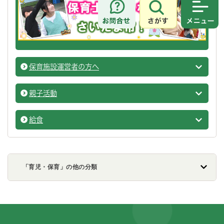
さがす
メニュ
保育施設運営者の方へ
保育所
親子活動
保育所
給食
保育所
「育児・保育」の他の分類
フッターです。