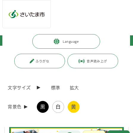
ページの本文です。
メインメニューへ移動
フッターへ移動します
メインメニューをスキップして本文へ移動
トップページ
>
子育て・教育
>
育児・保育
>
保育所・保育サービス
Language
ページ番号：J003419
ふりがな
音声読み上げ
保育所・保育サービス
文字サイズ
標準
拡大
保育施設
保育所
黒
白
黄
特別保育事業
背景色
保育所
保育士になるならさいたま市！
保育士
お問合せ
メインメニューです。