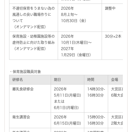
不適切保育をうまない為の
2026年
調整中
風通しの良い職場作りに
8月上旬～
ついて
10月30日（金）
（オンデマンド配信）
保育施設・幼稚園施設等の
2026年
30分×2本
虐待防止に向けた取り組み
10月1日(木曜日)～
（オンデマンド配信）
2027年
1月29日（金曜日）
・保育施設職員対象
研修名
期日
時間
会場
離乳食研修会
2026年
14時30分-
大宮区役所
5月11日(月曜日)
16時30分
6階大会議室
または
6月1日(月曜日)
衛生講習会
2026年
15時00分-
大宮区役所
6月15日(月曜日)
16時30分
2階大会議室