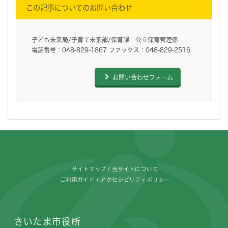
この記事についてのお問い合わせ
子ども未来局/子育て未来部/保育課 公立保育管理係
電話番号：048-829-1867 ファックス：048-829-2516
お問い合わせフォーム
フッターです。
サイトマップ
当サイトについて
ご利用ガイド
アクセシビリティポリシー
さいたま市役所