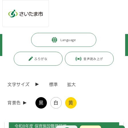
メインメニューへ移動
フッターへ移動します
メインメニューをスキップして本文へ移動
トップページ
>
子育て・教育
>
育児・保育
>
Language
保育所・保育サービス
>
保育施設運営者の方へ
>
市内保育施設の職員向け研修のご案内
ふりがな
音声読み上げ
ページの本文です。
更新日付：2026年7月2日 / ページ番号：C120890
市内保育施設の職員向け研修のご案内
文字サイズ
標準
拡大
さいたま市保育課が主催する市内保育施設に勤務する職員向けの研修を
一覧にしたものです。
黒
白
黄
背景色
研修の開催案内・申込方法については、各施設に直接お送りしていま
す。
令和8年度 保育施設職員研修
お問合せ
メインメニューです。