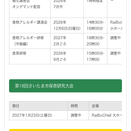
衛生講習会
2026年
1時間程度
－
オンデマンド配信
7月中
食物アレルギー講演会
2026年
14時30分-
RaiBoCHall
12月6日(日曜日)
16時00分
小ホール
食物アレルギー研修
2027年
18時30分‐
調整中
（中級編）
2月ごろ
20時00
食育研修
2026年
15時00分‐
調整中
9月ごろ
17時00
第18回さいたま市保育研究大会
期日
時間
会場
2027年1月23日(土曜日)
調整中
RaiBoCHall 大ホール