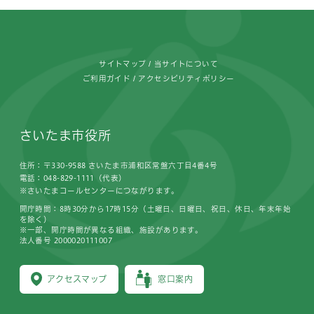
フッターです。
サイトマップ
当サイトについて
ご利用ガイド
アクセシビリティポリシー
さいたま市役所
住所：〒330-9588 さいたま市浦和区常盤六丁目4番4号
電話：048-829-1111（代表）
※さいたまコールセンターにつながります。
開庁時間：8時30分から17時15分（土曜日、日曜日、祝日、休日、年末年始
を除く）
※一部、開庁時間が異なる組織、施設があります。
法人番号 2000020111007
アクセスマップ
窓口案内