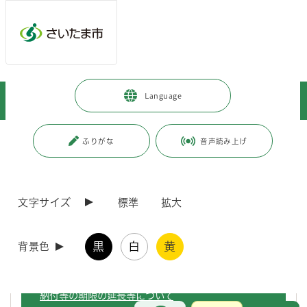
ページの本文です。
メインメニューへ移動
フッターへ移動します
メインメニューをスキップして本文へ移動
トップページ
>
暮らし・手続き
>
保険・年金・税金
>
税金
>
Language
お知らせ
ページ番号：J000095
ふりがな
音声読み上げ
お知らせ
文字サイズ
標準
拡大
令和8年熊本地震の被災者に対する税証明交付手数料の
免除について
黒
白
黄
背景色
令和8年熊本地震の被災者に対する市税の申告、申請、
納付等の期限の延長等について
お問合せ
メインメニューです。