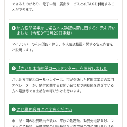
できるものがあり、電子申請・届出サービスとeLTAXを利用するこ
とができます。
地方税関係手続に係る本人確認措置に関する告示を行い
ました（令和3年3月29日更新）
マイナンバーの利用開始に伴う、本人確認措置に関する告示内容を
ご説明します。
「さいたま市納税コールセンター」を開設しました
さいたま市納税コールセンターは、市が委託した民間事業者の専門
オペレーターが、納付に関するお問い合わせや納期限を過ぎている
方へ電話等で自主納付の呼びかけを行います。
にせ税務職員にご注意ください
市・県・国の税務職員を装い、家族の勤務先、勤務先電話番号、フ
ァックス番号、金融機関の口座番号などを市民の方に問い合わせる