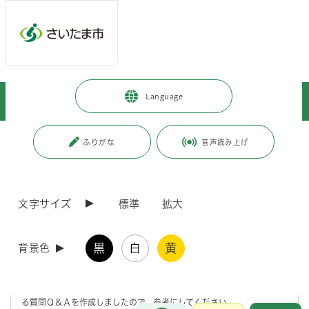
メインメニューへ移動
フッターへ移動します
メインメニューをスキップして本文へ移動
トップページ
>
暮らし・手続き
>
保険・年金・税金
>
税金
>
Language
お知らせ
>
確定申告に関するお問い合わせについて
ページの本文です。
更新日付：2026年4月1日 / ページ番号：C068382
ふりがな
音声読み上げ
確定申告に関するお問い合わせについて
文字サイズ
標準
拡大
例年、所得税の確定申告会場と間違えて市役所に来庁される方がいらっ
しゃいますのでご注意ください。
黒
白
黄
市民税・県民税の申告については、「
市民税・県民税申告に関するお問
背景色
い合わせ
」をご参照ください。
申告時期は、電話がつながりにくくなっております。申告時期によくあ
る質問Ｑ＆Ａを作成しましたので、参考にしてください。
お問合せ
メインメニューです。