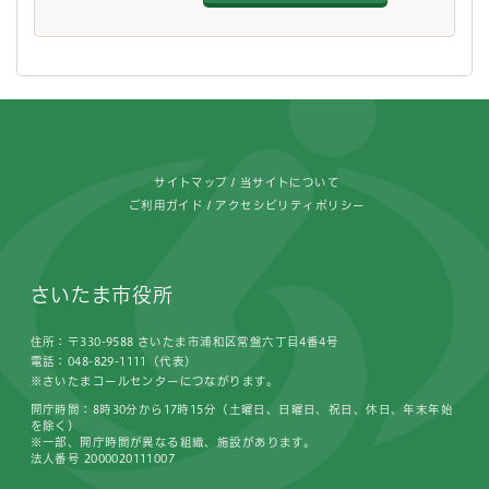
フッターです。
サイトマップ
当サイトについて
ご利用ガイド
アクセシビリティポリシー
さいたま市役所
住所：〒330-9588 さいたま市浦和区常盤六丁目4番4号
電話：048-829-1111（代表）
※さいたまコールセンターにつながります。
開庁時間：8時30分から17時15分（土曜日、日曜日、祝日、休日、年末年始
を除く）
※一部、開庁時間が異なる組織、施設があります。
法人番号 2000020111007