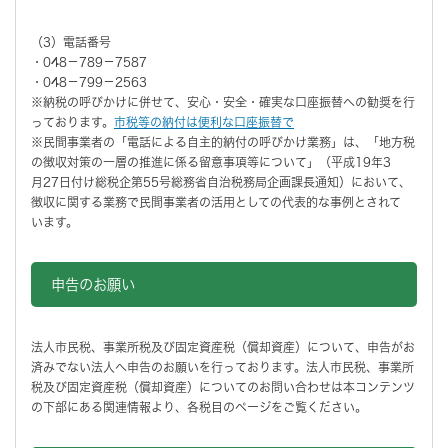
（3）電話番号
・048－789－7587
・048－799－2563
※納税の呼びかけに併せて、安心・安全・確実な口座振替への勧奨を行
っております。
市税等の納付は便利な口座振替で
※民間事業者の「電話による自主的納付の呼びかけ業務」は、「地方税
の徴収対策の一層の推進に係る留意事項等について」（平成19年3
月27日付け総税企第55号総務省自治税務局企画課長通知）において、
徴収に関する業務で民間事業者の活用としての代表的な事例とされて
います。
申告のお願い
法人市民税、事業所税及び固定資産税（償却資産）について、申告がお
済みでない法人へ申告のお願いを行っております。法人市民税、事業所
税及び固定資産税（償却資産）についてのお問い合わせは本コンテンツ
の下部にある関連情報より、各税目のページをご覧ください。