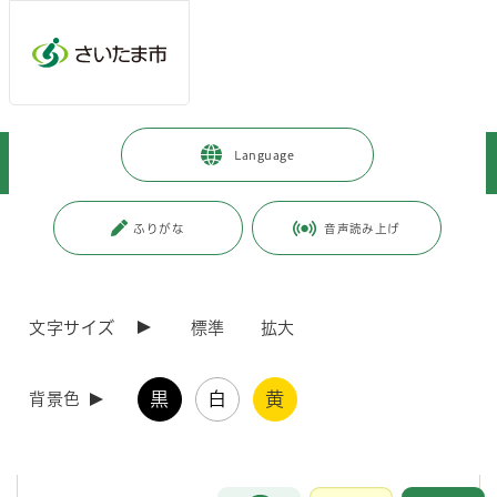
メインメニューへ移動
フッターへ移動します
メインメニューをスキップして本文へ移動
トップページ
>
暮らし・手続き
>
保険・年金・税金
>
税金
>
Language
お知らせ
>
「さいたま市納税コールセンター」を開設しました
ページの本文です。
更新日付：2025年7月22日 / ページ番号：C005404
ふりがな
音声読み上げ
「さいたま市納税コールセンター」を開設しまし
た
文字サイズ
標準
拡大
さいたま市納税コールセンターについて
黒
白
黄
背景色
市から委託された民間事業者の専門オペレーターが納付に関するお問い
合わせや納期限を過ぎている方への納税の呼びかけを行います。
お問合せ
メインメニューです。