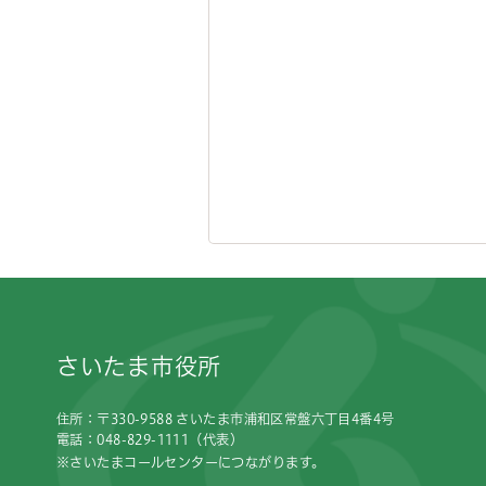
フッターです。
さいたま市役所
住所：〒330-9588 さいたま市浦和区常盤六丁目4番4号
電話：048-829-1111（代表）
※さいたまコールセンターにつながります。