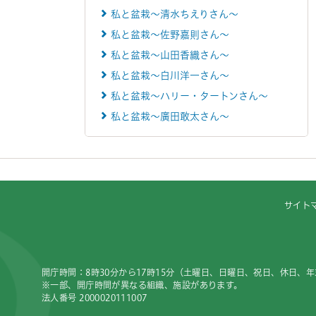
私と盆栽～清水ちえりさん～
私と盆栽～佐野嘉則さん～
私と盆栽～山田香織さん～
私と盆栽～白川洋一さん～
私と盆栽～ハリー・タートンさん～
私と盆栽～廣田敢太さん～
サイト
開庁時間：8時30分から17時15分（土曜日、日曜日、祝日、休日、
※一部、開庁時間が異なる組織、施設があります。
法人番号 2000020111007