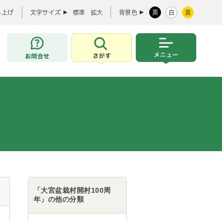
み上げ
文字サイズ
標準
拡大
背景色
黒
白
黄
お問合せ
さがす
メニュー
「大宮盆栽村開村100周
年」の他の分類