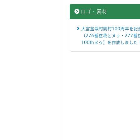
ロゴ・素材
大宮盆栽村開村100周年を記
（276番盆栽とヌゥ・277番
100thヌゥ）を作成しました