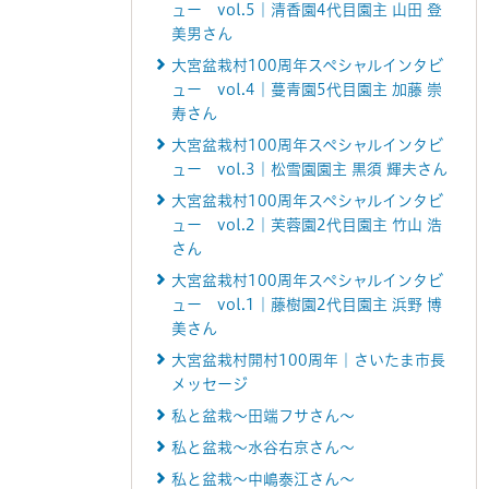
ュー vol.5｜清香園4代目園主 山田 登
美男さん
大宮盆栽村100周年スペシャルインタビ
ュー vol.4｜蔓青園5代目園主 加藤 崇
寿さん
大宮盆栽村100周年スペシャルインタビ
ュー vol.3｜松雪園園主 黒須 輝夫さん
大宮盆栽村100周年スペシャルインタビ
ュー vol.2｜芙蓉園2代目園主 竹山 浩
さん
大宮盆栽村100周年スペシャルインタビ
ュー vol.1｜藤樹園2代目園主 浜野 博
美さん
大宮盆栽村開村100周年｜さいたま市長
メッセージ
私と盆栽～田端フサさん～
私と盆栽～水谷右京さん～
私と盆栽～中嶋泰江さん～