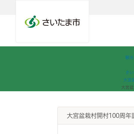
ページの本文です。
メインメニューへ移動
フッターへ移動します
メインメニューをスキップして本文へ移動
観光
さい
大宮
大宮盆
大宮盆栽村開村100周年