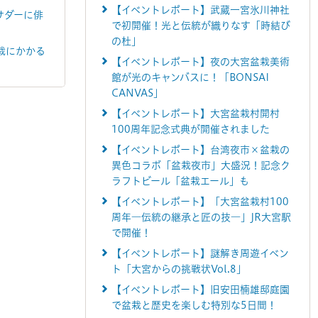
【イベントレポート】武蔵一宮氷川神社
サダーに俳
で初開催！光と伝統が織りなす「時結び
の杜」
栽にかかる
【イベントレポート】夜の大宮盆栽美術
館が光のキャンバスに！「BONSAI
CANVAS」
【イベントレポート】大宮盆栽村開村
100周年記念式典が開催されました
【イベントレポート】台湾夜市×盆栽の
異色コラボ「盆栽夜市」大盛況！記念ク
ラフトビール「盆栽エール」も
【イベントレポート】「大宮盆栽村100
周年―伝統の継承と匠の技―」JR大宮駅
で開催！
【イベントレポート】謎解き周遊イベン
ト「大宮からの挑戦状Vol.8」
【イベントレポート】旧安田楠雄邸庭園
で盆栽と歴史を楽しむ特別な5日間！