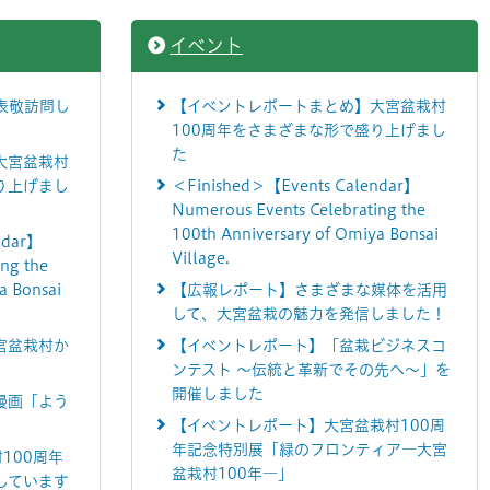
イベント
表敬訪問し
【イベントレポートまとめ】大宮盆栽村
100周年をさまざまな形で盛り上げまし
た
大宮盆栽村
り上げまし
＜Finished＞【Events Calendar】
Numerous Events Celebrating the
100th Anniversary of Omiya Bonsai
ndar】
Village.
ng the
a Bonsai
【広報レポート】さまざまな媒体を活用
して、大宮盆栽の魅力を発信しました！
宮盆栽村か
【イベントレポート】「盆栽ビジネスコ
ンテスト ～伝統と革新でその先へ～」を
開催しました
漫画「よう
【イベントレポート】大宮盆栽村100周
年記念特別展「緑のフロンティア―大宮
100周年
盆栽村100年―」
しています