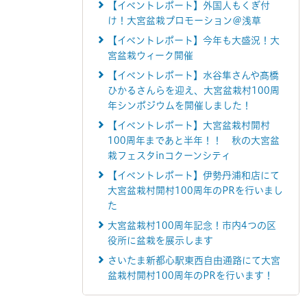
【イベントレポート】外国人もくぎ付
け！大宮盆栽プロモーション＠浅草
【イベントレポート】今年も大盛況！大
宮盆栽ウィーク開催
【イベントレポート】水谷隼さんや髙橋
ひかるさんらを迎え、大宮盆栽村100周
年シンポジウムを開催しました！
【イベントレポート】大宮盆栽村開村
100周年まであと半年！！ 秋の大宮盆
栽フェスタinコクーンシティ
【イベントレポート】伊勢丹浦和店にて
大宮盆栽村開村100周年のPRを行いまし
た
大宮盆栽村100周年記念！市内4つの区
役所に盆栽を展示します
さいたま新都心駅東西自由通路にて大宮
盆栽村開村100周年のPRを行います！