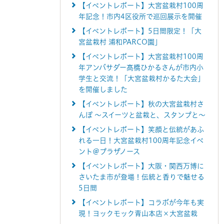
【イベントレポート】大宮盆栽村100周
年記念！市内4区役所で巡回展示を開催
【イベントレポート】5日間限定！「大
宮盆栽村 浦和PARCO園」
【イベントレポート】大宮盆栽村100周
年アンバサダー髙橋ひかるさんが市内小
学生と交流！「大宮盆栽村かるた大会」
を開催しました
【イベントレポート】秋の大宮盆栽村さ
んぽ ～スイーツと盆栽と、スタンプと～
【イベントレポート】笑顔と伝統があふ
れる一日！大宮盆栽村100周年記念イベ
ント＠プラザノース
【イベントレポート】大阪・関西万博に
さいたま市が登場！伝統と香りで魅せる
5日間
【イベントレポート】コラボが今年も実
現！ヨックモック青山本店×大宮盆栽