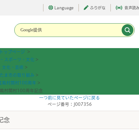
Language
ふりがな
音声読
メインメニューです。
トップページ
>
・スポーツ・文化
>
文化・芸術
>
たま市の取り組み
>
盆栽村開村100周年
>
栽村開村100周年記念
一つ前に見ていたページに戻る
ページ番号：J007356
記念