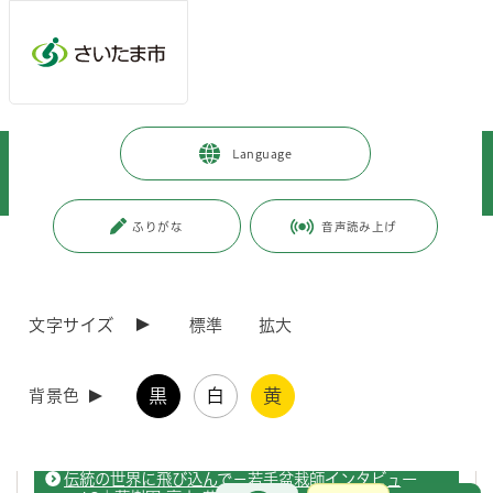
ページの本文です。
メインメニューへ移動
フッターへ移動します
メインメニューをスキップして本文へ移動
トップページ
>
観光・スポーツ・文化
>
文化・芸術
>
Language
さいたま市の取り組み
>
大宮盆栽村開村100周年
>
大宮盆栽村開村100周年記念
>
メッセージ・インタビュー
ふりがな
音声読み上げ
ページ番号：J007363
メッセージ・インタビュー
文字サイズ
標準
拡大
伝統の世界に飛び込んで－若手盆栽師インタビュー
黒
白
黄
背景色
vol.3｜盆栽清香園 一色 翔太さん
伝統の世界に飛び込んで－若手盆栽師インタビュー
お問合せ
メインメニューです。