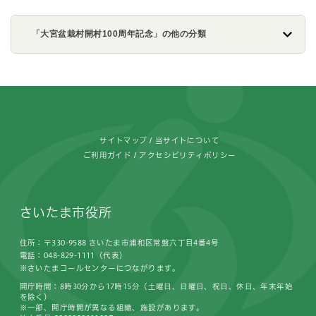
「大宮盆栽村開村100周年記念」の他の分類
フッターです。
サイトマップ
当サイトについて
ご利用ガイド
アクセシビリティポリシー
さいたま市役所
住所：〒330-9588 さいたま市浦和区常盤六丁目4番4号
電話：048-829-1111（代表）
※さいたまコールセンターにつながります。
開庁時間：8時30分から17時15分（土曜日、日曜日、祝日、休日、年末年始
を除く）
※一部、開庁時間が異なる組織、施設があります。