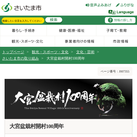
フッターへ移動
ページの先頭です。
ページの先頭に戻る
メインメニューへ移動
情報の探し方
メインメニューです。
サイト内検索。検索したいキーワードを入力し、検索ボタンをクリックもしくはキーボードのエンターキーを押してください。
トップページ
>
観光・スポーツ・文化
>
文化・芸術
>
さいたま市の取り組み
>
大宮盆栽村開村100周年
ページの本文です。
ページ番号：J007355
大宮盆栽村開村100周年