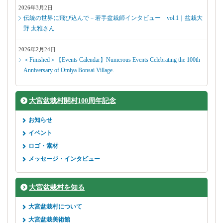
2026年3月2日
伝統の世界に飛び込んで－若手盆栽師インタビュー vol.1｜盆栽大
野 太雅さん
2026年2月24日
＜Finished＞【Events Calendar】Numerous Events Celebrating the 100th
Anniversary of Omiya Bonsai Village.
大宮盆栽村開村100周年記念
お知らせ
イベント
ロゴ・素材
メッセージ・インタビュー
大宮盆栽村を知る
大宮盆栽村について
大宮盆栽美術館