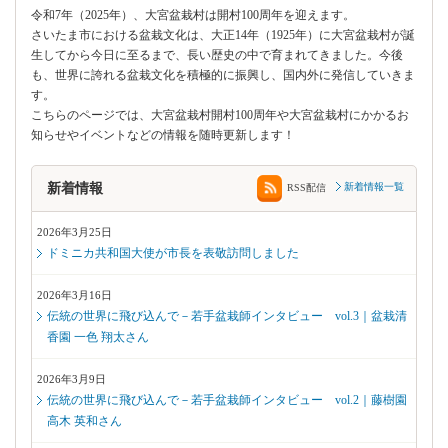
令和7年（2025年）、大宮盆栽村は開村100周年を迎えます。
さいたま市における盆栽文化は、大正14年（1925年）に大宮盆栽村が誕
生してから今日に至るまで、長い歴史の中で育まれてきました。今後
も、世界に誇れる盆栽文化を積極的に振興し、国内外に発信していきま
す。
こちらのページでは、大宮盆栽村開村100周年や大宮盆栽村にかかるお
知らせやイベントなどの情報を随時更新します！
新着情報
新着情報一覧
RSS配信
2026年3月25日
ドミニカ共和国大使が市長を表敬訪問しました
2026年3月16日
伝統の世界に飛び込んで－若手盆栽師インタビュー vol.3｜盆栽清
香園 一色 翔太さん
2026年3月9日
伝統の世界に飛び込んで－若手盆栽師インタビュー vol.2｜藤樹園
高木 英和さん