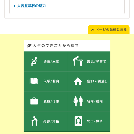
大宮盆栽村の魅力
このエリアではサイト内を人生のできごとから探しなおせます。また、イベント情報をお伝えしています。