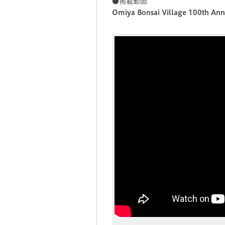
●掲載動画
Omiya Bonsai Village 100th Ann