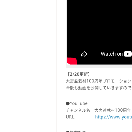
【2/20更新】
大宮盆栽村100周年プロモーショ
今後も動画を公開していきますので
●YouTube
チャンネル名 大宮盆栽村100周年 - The 
URL
https://www.you