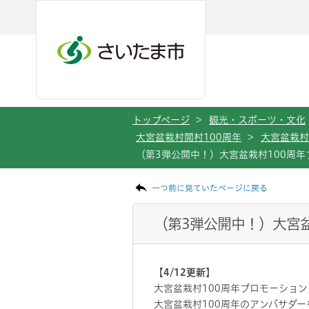
メインメニューへ移動
フッターへ移動します
メインメニューをスキップして本文へ移動
トップページ
>
観光・スポーツ・文化
大宮盆栽村開村100周年
>
大宮盆栽村
（第3弾公開中！）大宮盆栽村100周
ページの本文です。
一つ前に見ていたページに戻る
（第3弾公開中！）大宮
【4/12更新】
大宮盆栽村100周年プロモーショ
大宮盆栽村100周年のアンバサダ