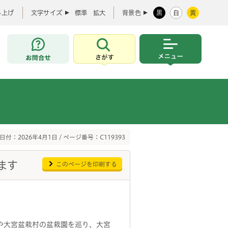
み上げ
文字サイズ
標準
拡大
背景色
黒
白
黄
お問合せ
さがす
メニュー
日付：2026年4月1日 / ページ番号：C119393
ます
このページを印刷する
や大宮盆栽村の盆栽園を巡り、大宮