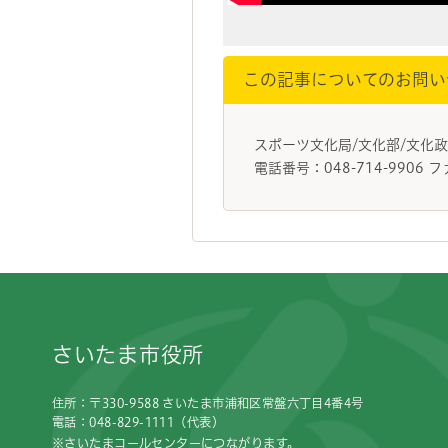
この記事についてのお問い
スポーツ文化局/文化部/文化
電話番号：048-714-9906 フ
フッターです。
さいたま市役所
住所：〒330-9588 さいたま市浦和区常盤六丁目4番4号
電話：048-829-1111（代表）
※さいたまコールセンターにつながります。