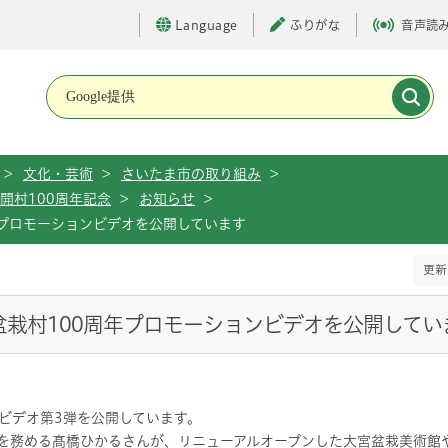
Language
ふりがな
音声読
メインメニューです。
>
文化・芸術
>
さいたま市の取り組み
>
開村100周年記念
>
お知らせ
>
年プロモーションビデオを公開しています
更新
盆栽村100周年プロモーションビデオを公開してい
ンビデオ第3弾を公開しています。
ーを務める髙橋ひかるさんが、リニューアルオープンした大宮盆栽美術館