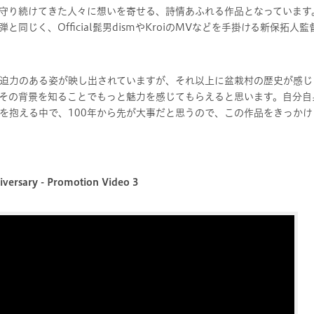
を守り続けてきた人々に想いを寄せる、詩情あふれる作品となっています
同じく、Official髭男dismやKroiのMVなどを手掛ける新保拓人
迫力のある姿が映し出されていますが、それ以上に盆栽村の歴史が感じ
その背景を知ることでもっと魅力を感じてもらえると思います。自分自
を抱える中で、100年から先が大事だと思うので、この作品をきっか
iversary - Promotion Video 3