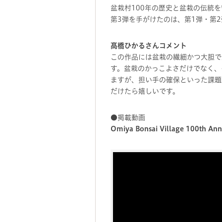
盆栽村100年の歴史と盆栽の伝統
第3弾を手がけたのは、第1弾・第2弾と
髙橋ひかるさんコメント
この作品には盆栽の繊細かつ大胆で
す。盆栽のかっこよさだけでなく、
ますが、担い手の確保といった課題
だけたら嬉しいです。
●掲載動画
Omiya Bonsai Village 100th Ann