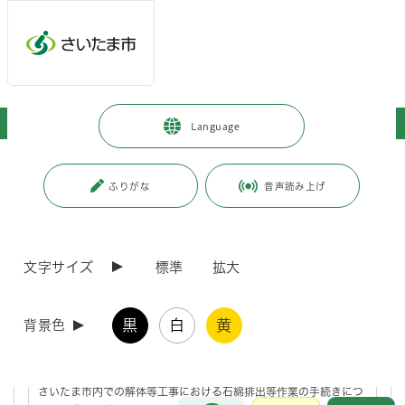
ページの本文です。
メインメニューへ移動
フッターへ移動します
メインメニューをスキップして本文へ移動
トップページ
>
暮らし・手続き
>
環境保全
>
石綿（アスベスト）
Language
ページ番号：J000142
ふりがな
音声読み上げ
石綿（アスベスト）
文字サイズ
標準
拡大
工作物の石綿事前調査に必要な資格について
黒
白
黄
背景色
建築物等の解体等工事における石綿（アスベスト）飛散
防止対策について
さいたま市内での解体等工事における石綿排出等作業の手続きにつ
お問合せ
メインメニューです。