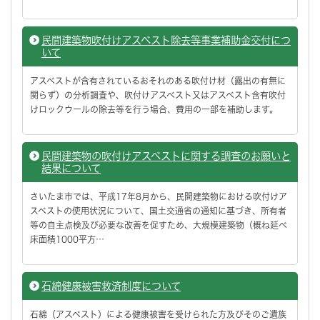
民間建築物吹付けアスベスト除去等事業補助金交付につ
いて
アスベストが含有されているおそれのある吹付け材（露出の有無に
関らず）の分析調査や、吹付けアスベスト又はアスベスト含有吹付
けロックウールの除去等を行う場合、費用の一部を補助します。
民間建築物の吹付けアスベストに関する調査のお願いと
結果について
さいたま市では、平成17年8月から、民間建築物における吹付けア
スベストの使用状況について、国土交通省の通知に基づき、所有者
等の自主点検及び必要な改善を促すため、大規模建築物（概ね延べ
床面積1000平方…
石綿健康被害救済制度について
石綿（アスベスト）による健康被害を受けられた方及びそのご遺族