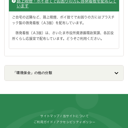
路上喫煙・ポイ捨てでお困りの方に啓発看板を配布して
います
ご自宅の近隣など、路上喫煙、ポイ捨てでお困りの方にはプラスチ
ック製の啓発看板（Ａ3版）を配布しています。
啓発看板（Ａ3版）は、さいたま市役所資源循環政策課、各区役
所くらし応援室で配布しています。どうぞご利用ください。
「環境保全」の他の分類
フッターです。
サイトマップ
当サイトについて
ご利用ガイド
アクセシビリティポリシー