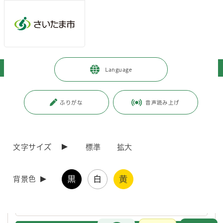
ページの本文です。
メインメニューへ移動
フッターへ移動します
メインメニューをスキップして本文へ移動
トップページ
>
暮らし・手続き
>
環境保全
>
環境美化
Language
ページ番号：J002007
ふりがな
音声読み上げ
環境美化
文字サイズ
標準
拡大
さいたま市ごみゼロキャンぺーン市民清掃活動
黒
白
黄
背景色
令和4年度 さいたま市・上尾市地区荒川クリーン協議
会
お問合せ
メインメニューです。