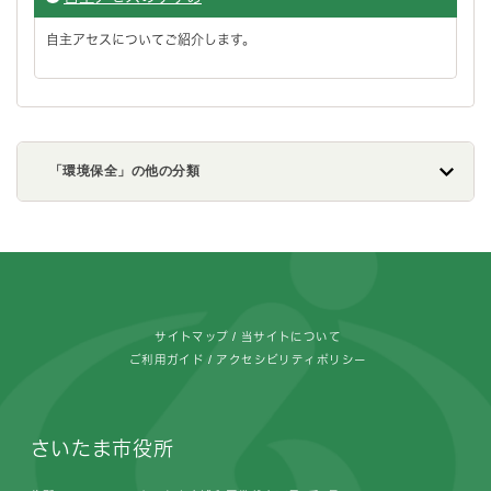
自主アセスについてご紹介します。
「環境保全」の他の分類
フッターです。
サイトマップ
当サイトについて
ご利用ガイド
アクセシビリティポリシー
さいたま市役所