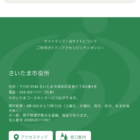
フッターです。
サイトマップ
当サイトについて
ご利用ガイド
アクセシビリティポリシー
さいたま市役所
住所：〒330-9588 さいたま市浦和区常盤六丁目4番4号
電話：048-829-1111（代表）
※さいたまコールセンターにつながります。
開庁時間：8時30分から17時15分（土曜日、日曜日、祝日、休日、年末年始
を除く）
※一部、開庁時間が異なる組織、施設があります。
法人番号 2000020111007
アクセスマップ
窓口案内