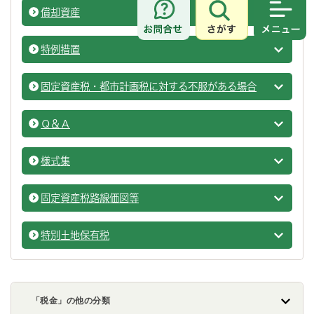
償却資産
固定資
さがす
メニュ
特例措置
固定資
固定資産税・都市計画税に対する不服がある場合
固定資
Ｑ＆Ａ
固定資
様式集
固定資
固定資産税路線価図等
固定資
特別土地保有税
固定資
「税金」の他の分類