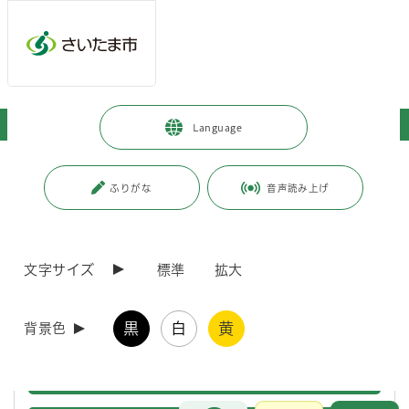
ページの本文です。
メインメニューへ移動
フッターへ移動します
メインメニューをスキップして本文へ移動
トップページ
>
事業者向けの情報
>
税金
>
固定資産税・都市計画税
Language
ページ番号：J003055
ふりがな
音声読み上げ
固定資産税・都市計画税
文字サイズ
標準
拡大
概要
固定資
黒
白
黄
土地
背景色
固定資
家屋
固定資
お問合せ
メインメニューです。