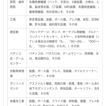
医院・歯科
各種医療機器（ベッド、手術台、X線装置、分娩台、心電計
医院
器、脳波測定器、CT装置、MRI装置、各種検査機器、歯科
種事務機器、待合室用いす、その他
工場
受変電設備、旋盤、ボール盤、プレス機、金型、洗浄給水設
機、貯水設備、福利厚生設備、その他
建設業
ブロックゲージ、ポンプ、ポータブル発動機、ブルドーザー
コンクリートカッター、ミキサー、大型特殊自動車（ナンバ
ている場合は分類番号「9」、「90～99」、「900～999
9」、「000～099」のもの。）その他
パチンコ
パチンコ台、パチスロ台、ゲームマシーン、両替機、玉貸機
店・ゲーム
台、景品陳列台、その他
センター
自動車修理
旋盤、ボール盤、プレス、溶接機、オイルクリーナー、グラ
業
ンデンサー、その他
ガソリンス
アスファルト舗装、周囲の塀・側溝、看板（ポール含む。）
タンド
地下のガソリンタンク、照明設備、オートリフト、洗車機、
火設備、その他
金属加工業
旋盤、ボール盤、フライス盤、研削盤、鋸盤、プレス機、せ
ラインダ、取付工具、切削工具、その他