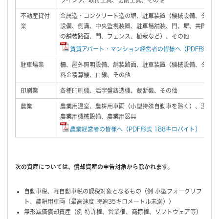
不動産貸付
金属造・コンクリート造の塀、駐車装置（機械設備、ターン
業
設備、側溝、中央監視装置、駐車場舗装、門、塀、共同住宅
の舗装路面、門、フェンス、植栽など）、その他
賃貸アパート・マンション経営者の皆様へ（PDF形式 8
駐車場業
柵、屋外照明設備、舗装路面、駐車装置（機械設備、ターン
料金精算機、白線、その他
印刷業
各種印刷機、活字盤鋳造機、裁断機、その他
農業
農業用温室、農耕用車両（小型特殊自動車を除く）、温室管
農業用機械設備、農業用器具
農業経営者の皆様へ（PDF形式 188キロバイト）
次の資産については、償却資産の申告対象から除かれます。
自動車税、軽自動車税の課税対象となるもの（例 小型フォークリフ
ト、農耕用車両（最高速度 時速35キロメートル未満））
無形減価償却資産（例 特許権、営業権、商標権、ソフトウェア等）