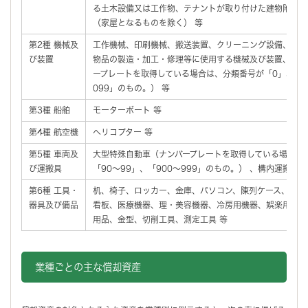
る土木設備又は工作物、テナントが取り付けた建物附属設
（家屋となるものを除く） 等
第2種 機械及
工作機械、印刷機械、搬送装置、クリーニング設備、機械
び装置
物品の製造・加工・修理等に使用する機械及び装置、大型
ープレートを取得している場合は、分類番号が「0」、「00
099」のもの。） 等
第3種 船舶
モーターボート 等
第4種 航空機
ヘリコプター 等
第5種 車両及
大型特殊自動車（ナンバープレートを取得している場合は
び運搬具
「90～99」、「900～999」のもの。） 、構内運搬車、
第6種 工具・
机、椅子、ロッカー、金庫、パソコン、陳列ケース、ファ
器具及び備品
看板、医療機器、理・美容機器、冷房用機器、娯楽用器具
用品、金型、切削工具、測定工具 等
業種ごとの主な償却資産