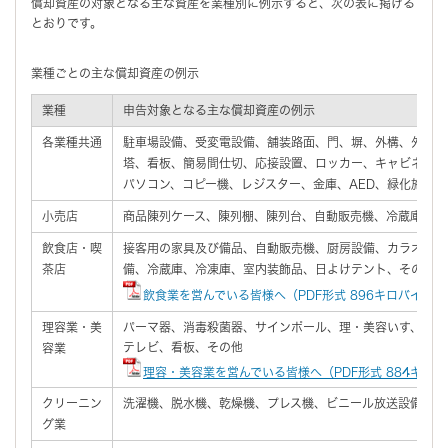
償却資産の対象となる主な資産を業種別に例示すると、次の表に掲げる
とおりです。
業種ごとの主な償却資産の例示
業種
申告対象となる主な償却資産の例示
各業種共通
駐車場設備、受変電設備、舗装路面、門、塀、外構、外灯、
塔、看板、簡易間仕切、応接設置、ロッカー、キャビネット
パソコン、コピー機、レジスター、金庫、AED、緑化施設
小売店
商品陳列ケース、陳列棚、陳列台、自動販売機、冷蔵庫、冷
飲食店・喫
接客用の家具及び備品、自動販売機、厨房設備、カラオケ機
茶店
備、冷蔵庫、冷凍庫、室内装飾品、日よけテント、その他
飲食業を営んでいる皆様へ（PDF形式 896キロバイト）
理容業・美
パーマ器、消毒殺菌器、サインポール、理・美容いす、洗面
テレビ、看板、その他
容業
理容・美容業を営んでいる皆様へ（PDF形式 884キロ
クリーニン
洗濯機、脱水機、乾燥機、プレス機、ビニール放送設備、看
グ業