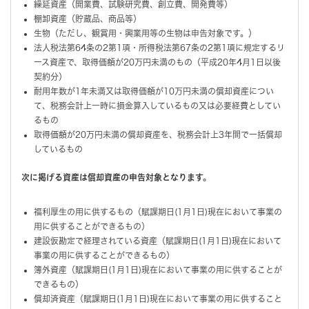
繰延資産（開業費、試験研究費、創立費、開発費等）
棚卸資産（貯蔵品、商品等）
生物（ただし、観賞用・興業用等の生物は申告対象です。）
法人税法第64条の2第1項・所得税法第67条の2第1項に規定するリ
ース資産で、取得価額が20万円未満のもの（平成20年4月1日以後
契約分）
耐用年数が1年未満又は取得価額が10万円未満の償却資産につい
て、税務会計上一時に損金算入しているもの又は必要経費としてい
るもの
取得価額が20万円未満の償却資産を、税務会計上3年間で一括償却
しているもの
次に掲げる資産は償却資産の申告対象となります。
福利厚生の用に供するもの（賦課期日(1月1日)現在において事業の
用に供することができるもの）
建設仮勘定で経理されている資産（賦課期日(1月1日)現在において
事業の用に供することができるもの）
簿外資産（賦課期日(1月1日)現在において事業の用に供することが
できるもの）
償却済資産（賦課期日(1月1日)現在において事業の用に供すること