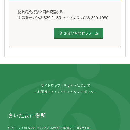
財政局/税務部/固定資産税課
電話番号：048-829-1185 ファックス：048-829-1986
お問い合わせフォーム
フッターです。
サイトマップ
当サイトについて
ご利用ガイド
アクセシビリティポリシー
さいたま市役所
住所：〒330-9588 さいたま市浦和区常盤六丁目4番4号