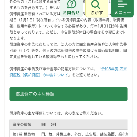
外のもの（これに類する資産で法人税又は所得税を課されない者が所有
するものを含みます。）をいいます。
さがす
メニュ
償却資産を所有されている方は、地方税法第383条の規定により、賦課
期日（1月1日）現在所有している償却資産の内容（取得年月、取得価
額、耐用年数等）について申告する必要があり、毎年1月31日が申告期
限となっております。ただし、申告期限が休日の場合はその翌日までに
なります。
償却資産の申告にあたっては、法人の方は固定資産台帳や法人税申告書
別表16（2）等を、個人の方は所得税の申告における減価償却明細、固
定資産を管理している帳簿等をもとに行ってください。
償却資産の申告及び申告書等の記載方法については、「
令和8年度 固定
資産税（償却資産）の申告について
」をご覧ください。
償却資産の主な種類
償却資産の主な種類については、次の表をご覧ください。
資産の種類
細目（例
第1種 構築物
門、塀、外構工事、外灯、広告塔、舗装路面、緑化施設、