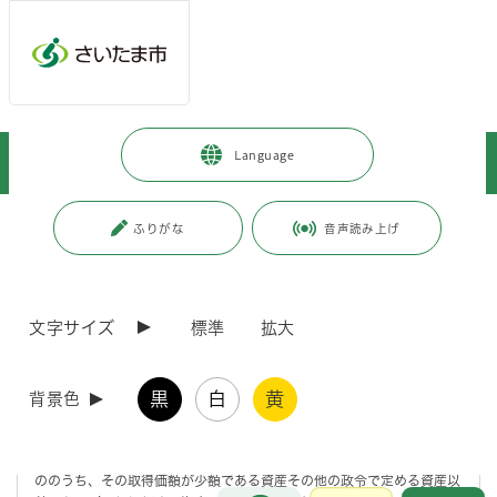
メインメニューへ移動
フッターへ移動します
メインメニューをスキップして本文へ移動
トップページ
>
暮らし・手続き
>
保険・年金・税金
>
税金
>
Language
市税
>
固定資産税・都市計画税
>
償却資産
>
償却資産について
ページの本文です。
更新日付：2026年1月20日 / ページ番号：C007155
ふりがな
音声読み上げ
償却資産について
文字サイズ
標準
拡大
償却資産の概要
黒
白
黄
背景色
固定資産税における償却資産とは、土地及び家屋以外の事業の用に供す
ることができる資産で、その減価償却額又は減価償却費が法人税法又は
所得税法の規定による所得の計算上損金又は必要な経費に算入されるも
ののうち、その取得価額が少額である資産その他の政令で定める資産以
お問合せ
メインメニューです。