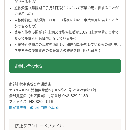
ができるもの）
遊休資産（賦課期日(1月1日)現在において事業の用に供することが
できるもの）
未稼働資産（賦課期日(1月1日)現在において事業の用に供すること
ができるもの）
使用可能な期間が1年未満又は取得価額が20万円未満の償却資産で
あっても個別に減価償却をしているもの
租税特別措置法の規定を適用し、即時償却等をしているもの(例 中小
企業者等の少額資産の損金算入の特例を適用した資産 )
お問い合わせ先
南部市税事務所資産課税課
〒330-0061 浦和区常盤6丁目4番21号 ときわ会館1階
償却資産係（全区担当）電話番号 048-829-1186
ファックス 048-829-1916
固定資産税・都市計画税 へ戻る
関連ダウンロードファイル