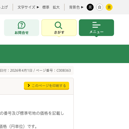
み上げ
文字サイズ
標準
拡大
背景色
黒
白
黄
お問合せ
さがす
メニュー
日付：2026年4月1日 / ページ番号：C008363
このページを印刷する
の番号及び標準宅地の価格を記載し
価格（円単位）です。