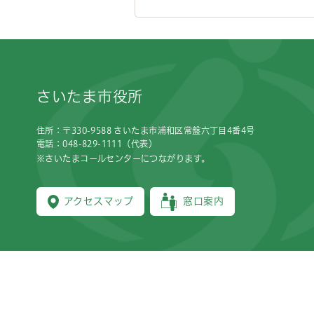
フッターです。
さいたま市役所
住所：〒330-9588 さいたま市浦和区常盤六丁目4番4号
電話：048-829-1111（代表）
※さいたまコールセンターにつながります。
アクセスマップ
窓口案内