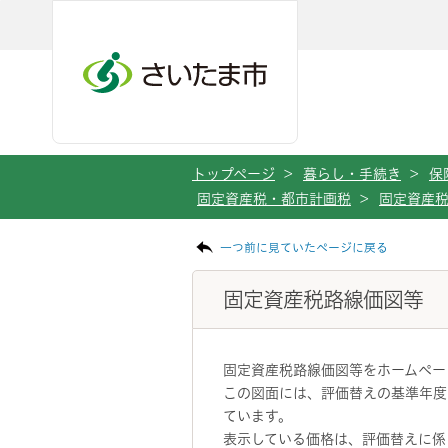
メインメニューへ移動
フッターへ移動します
メインメニューをスキップして本文へ移動
トップページ
>
暮らし・手続き
>
保
固定資産税・都市計画税
>
固定資産
ページの本文です。
一つ前に見ていたページに戻る
固定資産税路線価図等
固定資産税路線価図等をホームペー
この図面には、評価替えの基準年度
ています。
表示している価格は、評価替えに係