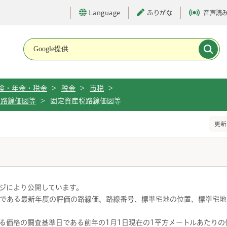
Language
ふりがな
音声読
メインメニューです。
険・年金・税金
>
税金
>
市税
>
税路線価図等
>
固定資産税路線価図等
更新
ジにより公開しています。
である最新年度の評価の路線価、路線番号、標準宅地の位置、標準宅地
る価格の調査基準日である前年の1月1日現在の1平方メートルあたりの