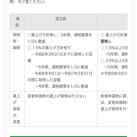
降） をご覧ください。
項
改正前
改
目
特例
○賃上げ方針無し：3年間、課税標準を
○ 賃上げ方針無し：
率・
1/2に軽減
置無し
期間
○ 1.5%の賃上げ方針有り
○ 1.5%以上の賃上
・令和6年3月31日までに取得した設
→3年間、課税標準を
備
○ 3.0%以上の賃上
→5年間、課税標準を1/3に軽減
→5年間、課税標準を
・令和6年4月1日～令和7年3月31日
※令和9年3月31日
の間に取得した設備
→4年間、課税標準を1/3に軽減
賃上
変更申請時の賃上げ表明は行えない
新規申請時に賃上げ
げ
ば、変更申請時にも
表明
賃上げ表明を行うこ
の
変更