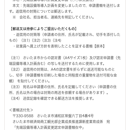
本文：先端設備等導入計画を変更しましたので、申請書類を送付しま
す。返信用の封筒については郵送します。
※ 会社名、担当者名、連絡先を明記してください。
【郵送又は持参によりご提出いただくもの】
・返信用の封筒等（申請者の住所、氏名が記載され、切手を添付した
もの）（注1)（注2)（注3)（注4)
・従業員へ賃上げ方針を表明したことを証する書類【原本】
（注1） さいたま市からの認定書（A4サイズ1枚）及び認定申請書（先
端設備等導入計画含む）の写しを送付するために使用します。
（注2） 返信用の封筒は、A4の認定書を折らずに返送可能なものと
し、切手（申請書類を印刷した場合と同程度の重量物を送付可能な金
額） を貼付してください。
（注3） 宛名は申請書の住所、氏名を記載してください（申請書の住
所、氏名以外の場合は封筒の再送を依頼する場合があります）。
（注4） 送信記録を確認できる郵送方法を推奨します。
＜書類送付先＞
〒330-9588 さいたま市浦和区常盤六丁目4番4号
さいたま市経済局商工観光部企業成長推進課新産業育成係 宛
「先端設備等導入計画変更認定申請書類在中」