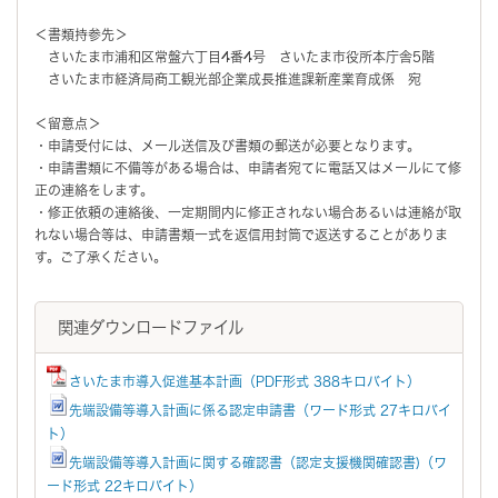
＜書類持参先＞
さいたま市浦和区常盤六丁目4番4号 さいたま市役所本庁舎5階
さいたま市経済局商工観光部企業成長推進課新産業育成係 宛
＜留意点＞
・申請受付には、メール送信及び書類の郵送が必要となります。
・申請書類に不備等がある場合は、申請者宛てに電話又はメールにて修
正の連絡をします。
・修正依頼の連絡後、一定期間内に修正されない場合あるいは連絡が取
れない場合等は、申請書類一式を返信用封筒で返送することがありま
す。ご了承ください。
関連ダウンロードファイル
さいたま市導入促進基本計画（PDF形式 388キロバイト）
先端設備等導入計画に係る認定申請書（ワード形式 27キロバイ
ト）
先端設備等導入計画に関する確認書（認定支援機関確認書)（ワ
ード形式 22キロバイト）