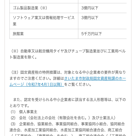
ゴム製品製造業（※）
3億円以下
9
ソフトウェア業又は情報処理サービス
3億円以下
3
業
旅館業
5千万円以下
2
（※）自動車又は航空機用タイヤ及びチューブ製造業並びに工業用ベル
ト製造業を除く。
（注）固定資産税の特例措置は、対象となる中小企業者の要件が異なり
ますのでご注意ください。詳細は
さいたま市財政局固定資産税課のホー
ムページ（令和7年4月1日以降）
をご覧ください。
また、認定を受けられる中小企業者に該当する法人形態等は、以下の
とおりです。
(1) 個人事業主
(2) 会社（会社法上の会社（有限会社を含む。）及び士業法人）
(3) 企業組合、協業組合、事業協同組合、事業協同小組合、協同組合
連合会、水産加工業協同組合、水産加工業協同組合連合会、商工組合
（「工業組合」「商業組合」を含む。）、商工組合連合会（「工業組合