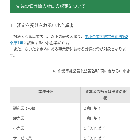
先端設備等導入計画の認定について
1 認定を受けられる中小企業者
対象となる事業者は、以下の表のとおり、
中小企業等経営強化法第2
条第1項
に該当する中小企業者です。
また、さいたま市内にある事業所における設備投資が対象となりま
す。
中小企業等経営強化法第2条1項に定める中小企業者
業種分類
資本金の額又は出資の総
常
額
製造業その他
3億円以下
3
卸売業
1億円以下
1
小売業
5千万円以下
5
サービス業
5千万円以下
1