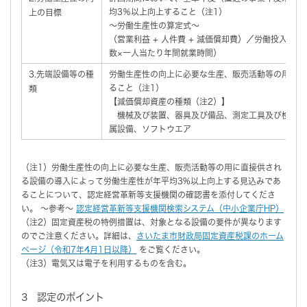
均3％以上向上すること（注1）
上の目標
～労働生産性の算定式～
（営業利益 + 人件費 + 減価償却費）／労働投入量
数×一人当たり年間就業時間）
3.先端設備等の種
労働生産性の向上に必要な生産、販売活動等の用に直
ること（注1）
類
【減価償却資産の種類（注2）】
機械及び装置、器具及び備品、測定工具及び検査工
属設備、ソフトウエア
（注1）労働生産性の向上に必要な生産、販売活動等の用に直接供され
る設備の導入によって労働生産性が年平均3%以上向上する見込みであ
ることについて、認定経営革新等支援機関の確認書を添付してくださ
い。 ～参考～
認定経営革新等支援機関検索システム（中小企業庁HP）
（注2）固定資産税の特例措置は、対象となる設備の要件が異なります
のでご注意ください。詳細は、
さいたま市財政局固定資産税課のホーム
ページ（令和7年4月1日以降）
をご覧ください。
（注3）電気又は電子を利用するものを含む。
3 認定のポイント