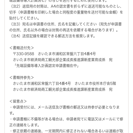
端設備等導入計画含む）の写しを送付するために使用します。
（注2）返信用の封筒は、A4の認定書を折らずに返送可能なものとし、
切手（申請書類を印刷した場合と同程度の重量物を送付可能な金額）を
貼付してください。
（注3）宛名は申請書の住所、氏名を記載してください（宛先が申請書
の住所、氏名以外の場合は封筒の再送を依頼する場合があります）。
（注4）送信記録を確認できる郵送方法を推奨します。
＜書類送付先＞
〒330-9588 さいたま市浦和区常盤六丁目4番4号
さいたま市経済局商工観光部企業成長推進課新産業育成係 宛
「先端設備等導入計画認定申請書類在中」
＜書類持参先＞
さいたま市浦和区常盤六丁目4番4号 さいたま市役所本庁舎5階
さいたま市経済局商工観光部企業成長推進課新産業育成係 宛
＜留意点＞
・申請受付には、メール送信及び書類の郵送又は持参が必要となりま
す。
・申請書類に不備等がある場合は、申請者宛てに電話又はメールにて修
正の連絡をします。
・修正依頼の連絡後、一定期間内に修正されない場合あるいは連絡が取