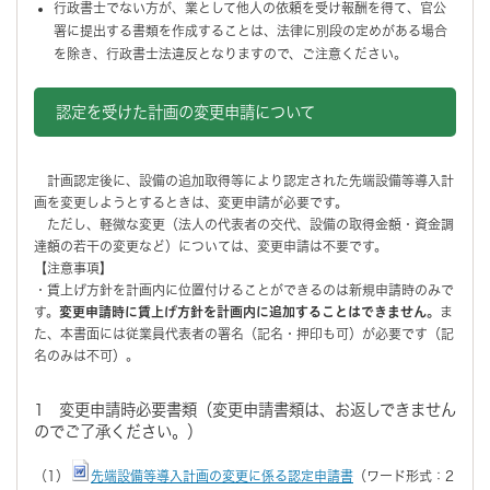
行政書士でない方が、業として他人の依頼を受け報酬を得て、官公
署に提出する書類を作成することは、法律に別段の定めがある場合
を除き、行政書士法違反となりますので、ご注意ください。
認定を受けた計画の変更申請について
計画認定後に、設備の追加取得等により認定された先端設備等導入計
画を変更しようとするときは、変更申請が必要です。
ただし、軽微な変更（法人の代表者の交代、設備の取得金額・資金調
達額の若干の変更など）については、変更申請は不要です。
【注意事項】
・賃上げ方針を計画内に位置付けることができるのは新規申請時のみで
す。
変更申請時に賃上げ方針を計画内に追加することはできません。
ま
た、本書面には従業員代表者の署名（記名・押印も可）が必要です（記
名のみは不可）。
1 変更申請時必要書類（変更申請書類は、お返しできません
のでご了承ください。）
（1）
先端設備等導入計画の変更に係る認定申請書
（ワード形式：2