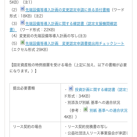
5KB）（注1）
（2）
先端設備等導入計画の変更認定申請に係る添付書類
（ワード
形式：18KB)（注2）
（3）
先端設備等導入計画に関する確認書（認定支援機関確認
書）
（ワード形式：22KB)
（4）変更前の先端設備等導入計画の写し(注3)
（5）
先端設備等導入計画 変更認定申請書提出用チェックシート
（エクセル形式 29KB）
【固定資産税の特例措置を受ける場合（上記に加え、以下の書類が必要
になります。）】
提出必要書類
・
投資計画に関する確認書（認定支援
ド形式：34KB）
・別添及び別紙 基準への適合状況
（参考：
別紙 基準への適合状況記載
4KB））
リース契約の場合
・リース契約見積書の写し
・公益社団法人リース事業協会が承認した