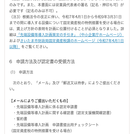
のみです。また、本書面には従業員代表者の署名（記名・押印も可）が
必要です（記名のみは不可）。
（注3）根拠法令の改正に伴い、令和7年4月1日から令和9年3月31日
までの間に導入する設備について固定資産税の特例措置を受ける場合に
は、賃上げ方針の表明を計画に位置付けることが必須となりました。詳
細は
「先端設備等導入計画策定の手引き」（中小企業庁ホームページ）
および
さいたま市財政局固定資産税課のホームページ（令和7年4月1日
以降）
をご覧ください。
6 申請方法及び認定書の受領方法
(1) 申請方法
次のとおり、「メール」及び「郵送又は持参」によりご提出くださ
い。
【メールによりご提出いただくもの】
・先端設備等導入計画に係る認定申請書
・先端設備等導入計画に関する確認書（認定支援機関確認書）
・誓約書
・先端設備等導入計画 申請書提出用チェックシート
（固定資産税の特例措置を受ける場合）