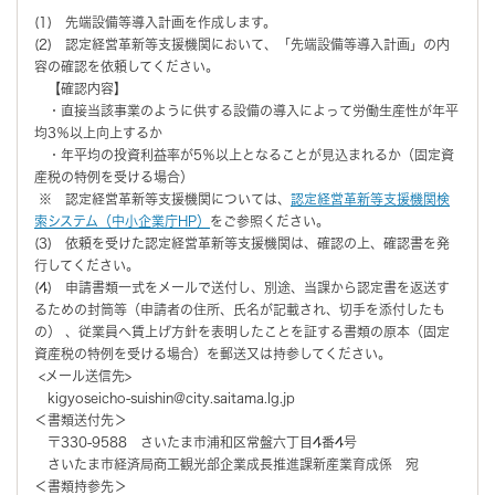
(1) 先端設備等導入計画を作成します。
(2) 認定経営革新等支援機関において、「先端設備等導入計画」の内
容の確認を依頼してください。
【確認内容】
・直接当該事業のように供する設備の導入によって労働生産性が年平
均3％以上向上するか
・年平均の投資利益率が5％以上となることが見込まれるか（固定資
産税の特例を受ける場合）
※ 認定経営革新等支援機関については、
認定経営革新等支援機関検
索システム（中小企業庁HP）
をご参照ください。
(3) 依頼を受けた認定経営革新等支援機関は、確認の上、確認書を発
行してください。
(4) 申請書類一式をメールで送付し、別途、当課から認定書を返送す
るための封筒等（申請者の住所、氏名が記載され、切手を添付したも
の） 、従業員へ賃上げ方針を表明したことを証する書類の原本（固定
資産税の特例を受ける場合）を郵送又は持参してください。
<メール送信先>
kigyoseicho-suishin@city.saitama.lg.jp
＜書類送付先＞
〒330-9588 さいたま市浦和区常盤六丁目4番4号
さいたま市経済局商工観光部企業成長推進課新産業育成係 宛
＜書類持参先＞