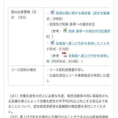
提出必要書類（注
・
投資計画に関する確認書（認定支援機関確
2）（注3）
式：34KB）
・別添及び別紙 基準への適合状況
（参考：
別紙 基準への適合状況記載例
（エ
B））
・
従業員へ賃上げ方針を表明したことを証す
ド形式：21KB）
（参考：
従業員へ賃上げ方針を表明したこと
例
（PDF形式：91KB） ）
リース契約の場合
・リース契約見積書の写し
・公益社団法人リース事業協会が承認した固定資
し
（注1）労働生産性の向上に必要な生産、販売活動等の用に直接供され
る設備の導入によって労働生産性が年平均3%以上向上する見込みであ
ることについて、認定経営革新等支援機関の確認書を添付してくださ
い。
（注2）賃上げ方針を計画内に位置付けることができるのは新規申請時