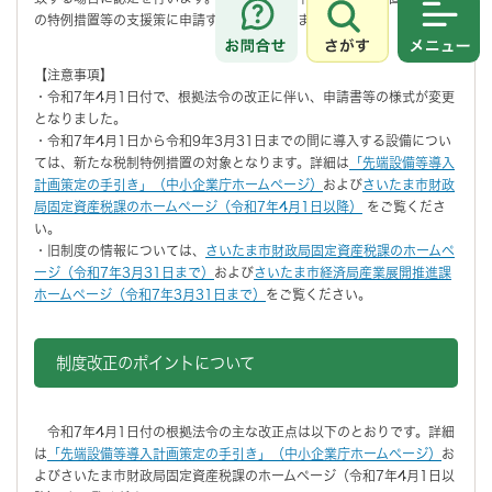
の特例措置等の支援策に申請することができます。
さがす
メニュ
【注意事項】
・令和7年4月1日付で、根拠法令の改正に伴い、申請書等の様式が変更
となりました。
・令和7年4月1日から令和9年3月31日までの間に導入する設備につい
ては、新たな税制特例措置の対象となります。詳細は
「先端設備等導入
計画策定の手引き」（中小企業庁ホームページ）
および
さいたま市財政
局固定資産税課のホームページ（令和7年4月1日以降）
をご覧くださ
い。
・旧制度の情報については、
さいたま市財政局固定資産税課のホームペ
ージ（令和7年3月31日まで）
および
さいたま市経済局産業展開推進課
ホームページ（令和7年3月31日まで）
をご覧ください。
制度改正のポイントについて
令和7年4月1日付の根拠法令の主な改正点は以下のとおりです。詳細
は
「先端設備等導入計画策定の手引き」（中小企業庁ホームページ）
お
よびさいたま市財政局固定資産税課のホームページ（令和7年4月1日以