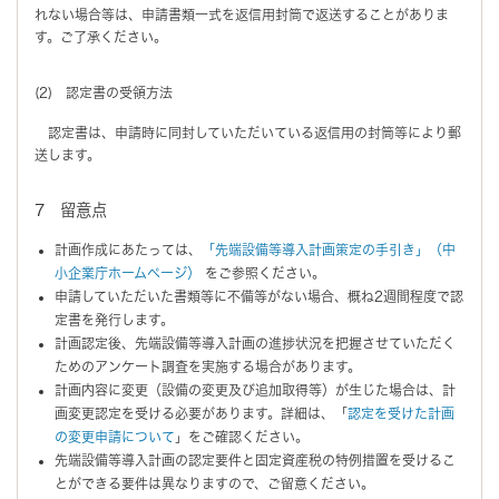
れない場合等は、申請書類一式を返信用封筒で返送することがありま
す。ご了承ください。
(2) 認定書の受領方法
認定書は、申請時に同封していただいている返信用の封筒等により郵
送します。
7 留意点
計画作成にあたっては、
「先端設備等導入計画策定の手引き」（中
小企業庁ホームページ）
をご参照ください。
申請していただいた書類等に不備等がない場合、概ね2週間程度で認
定書を発行します。
計画認定後、先端設備等導入計画の進捗状況を把握させていただく
ためのアンケート調査を実施する場合があります。
計画内容に変更（設備の変更及び追加取得等）が生じた場合は、計
画変更認定を受ける必要があります。詳細は、「
認定を受けた計画
の変更申請について
」をご確認ください。
先端設備等導入計画の認定要件と固定資産税の特例措置を受けるこ
とができる要件は異なりますので、ご留意ください。