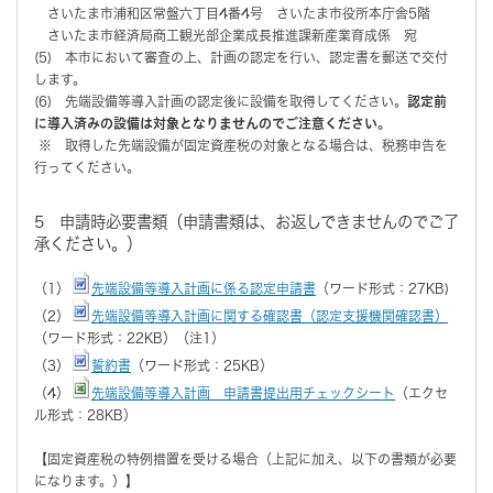
さいたま市浦和区常盤六丁目4番4号 さいたま市役所本庁舎5階
さいたま市経済局商工観光部企業成長推進課新産業育成係 宛
(5) 本市において審査の上、計画の認定を行い、認定書を郵送で交付
します。
(6) 先端設備等導入計画の認定後に設備を取得してください。
認定前
に導入済みの設備は対象となりませんのでご注意ください。
※ 取得した先端設備が固定資産税の対象となる場合は、税務申告を
行ってください。
5 申請時必要書類（申請書類は、お返しできませんのでご了
承ください。）
（1）
先端設備等導入計画に係る認定申請書
（ワード形式：27KB)
（2）
先端設備等導入計画に関する確認書（認定支援機関確認書）
（ワード形式：22KB）（注1）
（3）
誓約書
（ワード形式：25KB）
（4）
先端設備等導入計画 申請書提出用チェックシート
（エクセ
ル形式：28KB）
【固定資産税の特例措置を受ける場合（上記に加え、以下の書類が必要
になります。）】