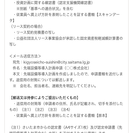
・投資計画に関する確認書（認定支援機関確認書）
※別紙「基準への適合状況」を含む
・従業員へ賃上げ方針を表明したことを証する書類【スキャンデー
タ】
（リース契約の場合）
・リース契約見積書の写し
・公益社団法人リース事業協会が承認した固定資産税軽減額計算書の
写し
＜メール送信方法＞
宛先：kigyoseicho-suishin@city.saitama.lg.jp
件名：先端設備等導入計画申請（○○株式会社）
本文：先端設備等導入計画を作成しましたので、申請書類を送付しま
す。返信用の封筒については郵送します。
※ 会社名、担当者名、連絡先を明記してください。
【郵送又は持参によりご提出いただくもの】
・返信用の封筒等（申請者の住所、氏名が記載され、切手を添付した
もの）（注1）（注2）（注3）（注4）
・従業員へ賃上げ方針を表明したことを証する書類【原本】
（注1）さいたま市からの認定書（A4サイズ1枚）及び認定申請書（先