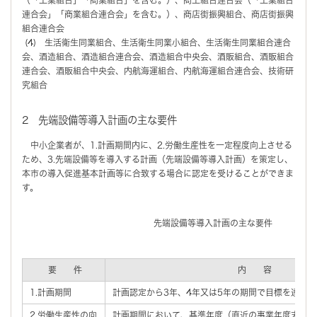
連合会」「商業組合連合会」を含む。）、商店街振興組合、商店街振興
組合連合会
(4) 生活衛生同業組合、生活衛生同業小組合、生活衛生同業組合連合
会、酒造組合、酒造組合連合会、酒造組合中央会、酒販組合、酒販組合
連合会、酒販組合中央会、内航海運組合、内航海運組合連合会、技術研
究組合
2 先端設備等導入計画の主な要件
中小企業者が、1.計画期間内に、2.労働生産性を一定程度向上させる
ため、3.先端設備等を導入する計画（先端設備等導入計画）を策定し、
本市の導入促進基本計画等に合致する場合に認定を受けることができま
す。
先端設備等導入計画の主な要件
要 件
内 容
1.計画期間
計画認定から3年、4年又は5年の期間で目標を達成
2.労働生産性の向
計画期間において、基準年度（直近の事業年度末）比