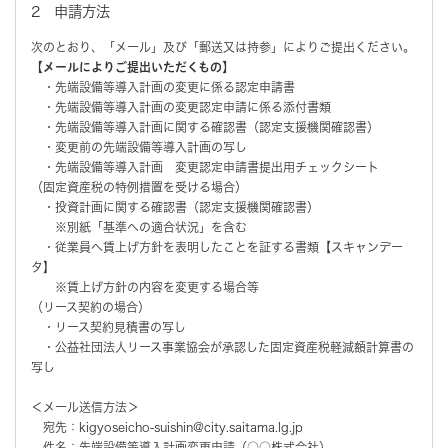
2 申請方法
次のとおり、「メール」及び「郵送又は持参」によりご提出ください。
【メールによりご提出いただくもの】
・先端設備等導入計画の変更に係る認定申請書
・先端設備等導入計画の変更認定申請に係る添付書類
・先端設備等導入計画に関する確認書（認定支援機関確認書）
・変更前の先端設備等導入計画の写し
・先端設備等導入計画 変更認定申請書提出用チェックシート
（固定資産税の特例措置を受ける場合）
・投資計画に関する確認書（認定支援機関確認書）
※別紙「基準への適合状況」を含む
・従業員へ賃上げ方針を表明したことを証する書類【スキャンデー
タ】
※賃上げ方針の内容を変更する場合等
（リース契約の場合）
・リース契約見積書の写し
・公益社団法人リース事業協会が承認した固定資産税軽減額計算書の
写し
＜メール送信方法＞
宛先：kigyoseicho-suishin@city.saitama.lg.jp
件名：先端設備等導入計画変更申請（○○株式会社）