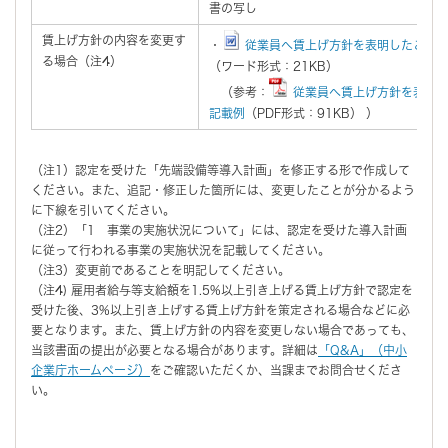
書の写し
賃上げ方針の内容を変更す
・
従業員へ賃上げ方針を表明したこと
る場合（注4）
（ワード形式：21KB）
（参考：
従業員へ賃上げ方針を表明し
記載例
（PDF形式：91KB） ）
（注1）認定を受けた「先端設備等導入計画」を修正する形で作成して
ください。また、追記・修正した箇所には、変更したことが分かるよう
に下線を引いてください。
（注2）「1 事業の実施状況について」には、認定を受けた導入計画
に従って行われる事業の実施状況を記載してください。
（注3）変更前であることを明記してください。
（注4) 雇用者給与等支給額を1.5%以上引き上げる賃上げ方針で認定を
受けた後、3%以上引き上げする賃上げ方針を策定される場合などに必
要となります。また、賃上げ方針の内容を変更しない場合であっても、
当該書面の提出が必要となる場合があります。詳細は
「Q&A」（中小
企業庁ホームページ）
をご確認いただくか、当課までお問合せくださ
い。