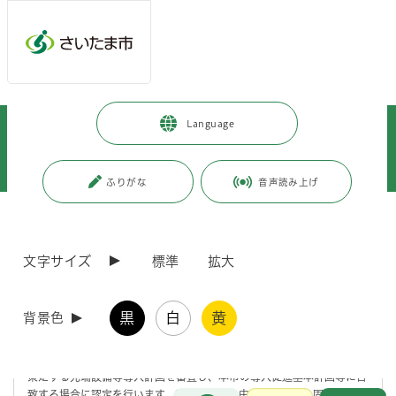
メインメニューへ移動
フッターへ移動します
メインメニューをスキップして本文へ移動
トップページ
>
事業者向けの情報
>
税金
>
Language
固定資産税・都市計画税
>
特例措置
>
（令和7年4月1日以降）中小企業等経営強化法に基づく「先端設備等導入計
画」の認定申請受付について
ふりがな
音声読み上げ
ページの本文です。
更新日付：2026年7月10日 / ページ番号：C120432
（令和7年4月1日以降）中小企業等経営強化法に
文字サイズ
標準
拡大
基づく「先端設備等導入計画」の認定申請受付に
ついて
黒
白
黄
背景色
さいたま市では、「中小企業等経営強化法」に基づき、さいたま市内
に事業所を有する中小企業者が労働生産性を一定程度向上させるために
策定する先端設備等導入計画を審査し、本市の導入促進基本計画等に合
お問合せ
致する場合に認定を行います。認定を受けた中小企業者は、固定資産税
メインメニューです。