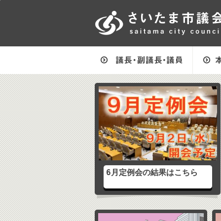
フッターへ移動
ページの先頭です。
ページの先頭に戻る
メインメニューへ移動
フッターメニューです。
市議会からのお知らせへ移動
次のコンテンツ（メインビジュアル）をスキップする
メインメニューです。
ページの本文です。
ここから市議会からのお知らせ、新着情報です。
6月定例会の結果はこちら