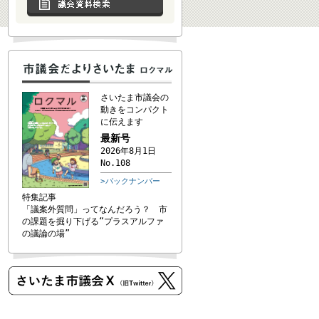
さいたま市議会の
動きをコンパクト
に伝えます
最新号
2026年8月1日
No.108
>バックナンバー
特集記事
「議案外質問」ってなんだろう？ 市
の課題を掘り下げる“プラスアルファ
の議論の場”