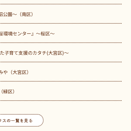
沼公園～（南区）
桜環境センター』～桜区～
た子育て支援のカタチ(大宮区)～
みや（大宮区）
（緑区）
クスの一覧を見る