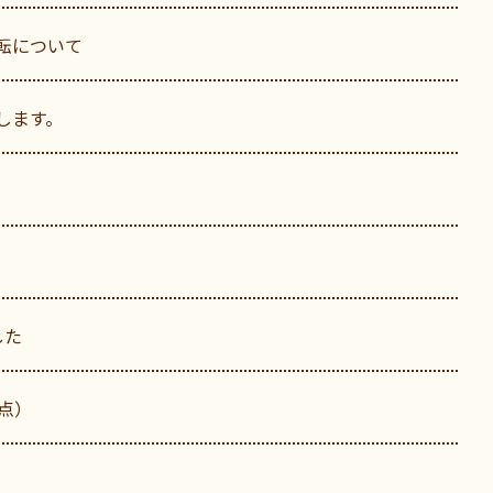
転について
します。
した
点）