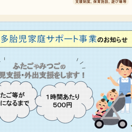
支援制度
、
保育施設
、
遊び場等