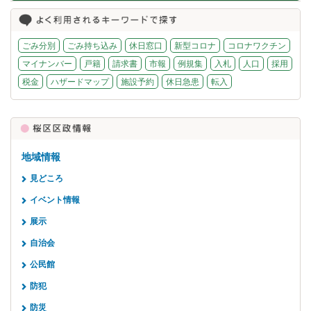
ごみ分別
ごみ持ち込み
休日窓口
新型コロナ
コロナワクチン
マイナンバー
戸籍
請求書
市報
例規集
入札
人口
採用
税金
ハザードマップ
施設予約
休日急患
転入
地域情報
見どころ
イベント情報
展示
自治会
公民館
防犯
防災