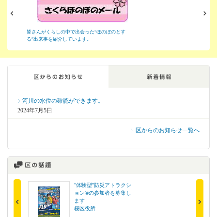
皆さんがくらしの中で出会った“ほのぼのとす
桜区花と緑ふれあいサポータ
る”出来事を紹介しています。
の開催予定などをお知らせす
ここから区からのお知らせ、新着情報です。
河川の水位の確認ができます。
2024年7月5日
区からのお知らせ一覧へ
"体験型"防災アトラクシ
第24回桜区
ョン®の参加者を募集し
いまつりを
ます
プラザウエ
桜区役所