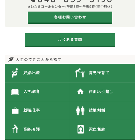
妊娠/出産
育児/子育て
入学/教育
住まい/引越し
就職/仕事
結婚/離婚
高齢/介護
死亡/相続