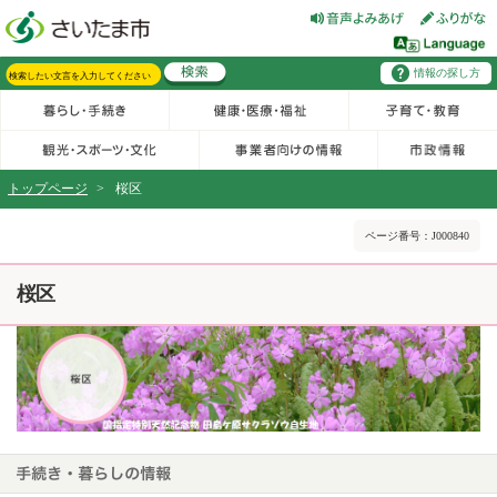
フッターへ移動
ページの先頭です。
ページの先頭に戻る
メインメニューへ移動
区からのお知らせ・新着情報へ移動
情報の探し方
メインメニューです。
サイト内検索。検索したいキーワードを入力し、検索ボタンをクリックもしくはキーボードのエンターキーを押してください。
トップページ
>
桜区
ページの本文です。
ページ番号：J000840
桜区